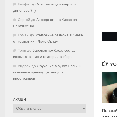
Кайфат
до
Что такое дипопер или
дипоперы? :)
Сергей
до
Аренда авто в Киеве на
Rentdrive.ua
Роман
до
Утепление балкона в Киеве
от компании «Люкс Окна»
Тоня
до
Вареная колбаса: состав,
использование и критерии выбора
YO
Андрей
до
Обучение в вузах Польши:
основные преимущества для
иностранцев
АРХІВИ
Архіви
Первый