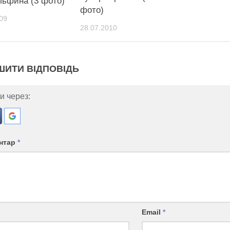
льфина (3 фото)
фото)
09
28.07.2010
ШИТИ ВІДПОВІДЬ
и через:
нтар
*
Email
*