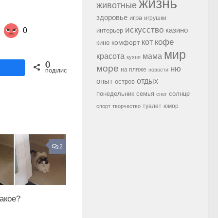
жизнь
животные
здоровье
игра
игрушки
0
искусство
казино
интерьер
кофе
кот
комфорт
кино
мир
красота
мама
кухня
Share on Twitter
0
море
ню
ділитися
на пляже
новости
ПОДІЛИСЬ
опыт
отдых
остров
семья
солнце
понедельник
снег
туалет
юмор
спорт
творчество
2
акое?