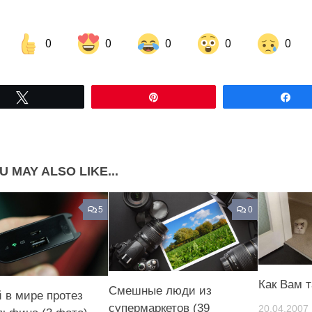
0
0
0
0
0
Share on Facebook
Share on LinkedIn
Tвітнути
Pin
По
Share on Pinterest
U MAY ALSO LIKE...
5
0
Как Вам т
Смешные люди из
 в мире протез
супермаркетов (39
20.04.2007