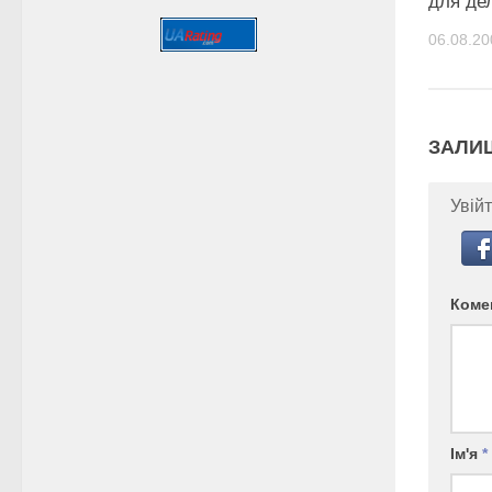
для де
06.08.20
ЗАЛИ
Увійт
Коме
Ім'я
*