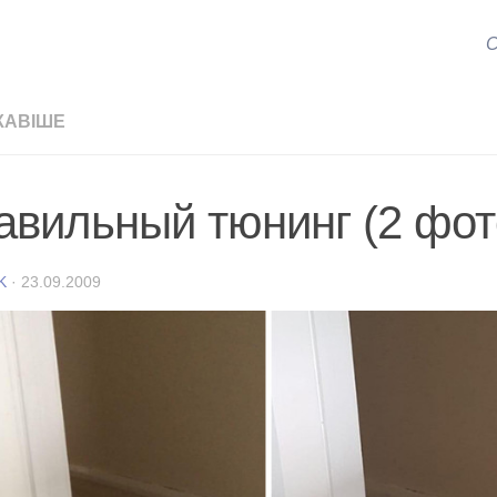
С
КАВІШЕ
авильный тюнинг (2 фот
K
·
23.09.2009