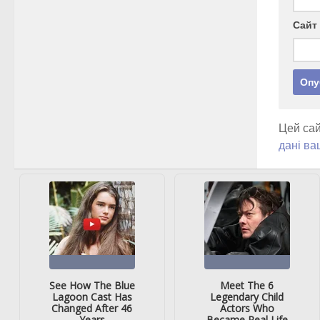
Сайт
Цей сай
дані ва