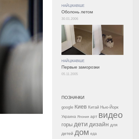
НАЙЦІКАВІШЕ
Оболонь летом
30.01.2006
НАЙЦІКАВІШЕ
Первые заморозки
05.11.2005
ПОЗНАЧКИ
Киев
google
Китай
Нью-Йорк
видео
арт
Украина
Япония
дети
дизайн
горы
для
дом
детей
еда