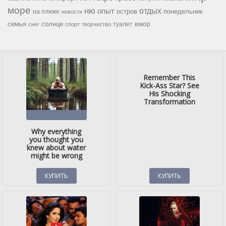
море
ню
опыт
отдых
остров
на пляже
понедельник
новости
семья
солнце
туалет
юмор
снег
спорт
творчество