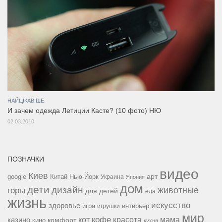
НАЙЦІКАВІШЕ
И зачем одежда Летиции Касте? (10 фото) НЮ
02.03.2010
ПОЗНАЧКИ
видео
Киев
google
Китай
Нью-Йорк
арт
Украина
Япония
дом
дети
дизайн
горы
животные
для детей
еда
жизнь
искусство
здоровье
игра
игрушки
интерьер
мир
кофе
красота
мама
кот
казино
комфорт
кино
кухня