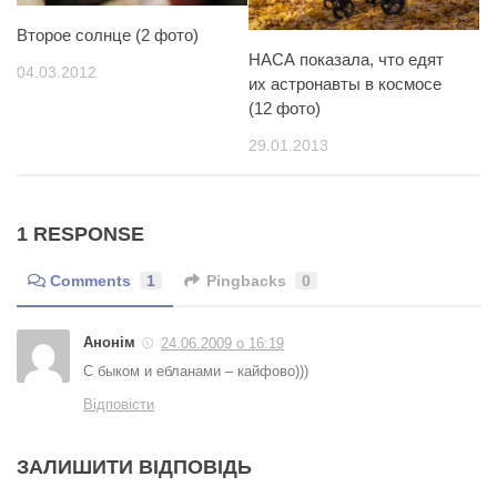
Второе солнце (2 фото)
НАСА показала, что едят
04.03.2012
их астронавты в космосе
(12 фото)
29.01.2013
1 RESPONSE
Comments
1
Pingbacks
0
Анонім
24.06.2009 о 16:19
С быком и ебланами – кайфово)))
Відповісти
ЗАЛИШИТИ ВІДПОВІДЬ