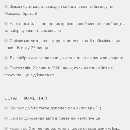
Зіркові бурі, мери-авокадо і собака-власник бізнесу- це
Мексика, братан!
Електрокотел — що це, як працює, особливості виробництва
та вибір сучасного споживача
Сфінкс мовчить, але інтернет регоче: топ-5 найсмішніших
новин Єгипту 27 липня
Як підібрати доглядальницю для літньої людини чи хворого
Португалія, 20 липня 2026: день, коли навіть чайки не
розуміли, що відбувається
ОСТАННІ КОМЕНТАРІ
Кайфат
до
Что такое дипопер или дипоперы? :)
Сергей
до
Аренда авто в Киеве на Rentdrive.ua
Роман
до
Утепление балкона в Киеве от компании «Люкс