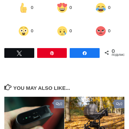
0
0
0
0
0
0
0
Tвітнути
Pin
Поділитися
ПОДІЛИСЬ
YOU MAY ALSO LIKE...
0
0