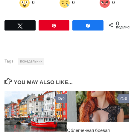
0
0
0
0
Tвітнути
Pin
Поділитися
ПОДІЛИСЬ
Tags:
понедельник
YOU MAY ALSO LIKE...
0
0
Облегченная боевая