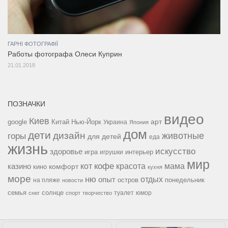
ГАРНІ ФОТОГРАФІЇ
Работы фотографа Олеси Куприн
21.01.2018
ПОЗНАЧКИ
видео
Киев
google
Китай
Нью-Йорк
арт
Украина
Япония
дом
дети
дизайн
горы
животные
для детей
еда
жизнь
искусство
здоровье
игра
игрушки
интерьер
мир
кофе
красота
мама
кот
казино
комфорт
кино
кухня
море
ню
опыт
отдых
остров
на пляже
понедельник
новости
семья
солнце
туалет
юмор
снег
спорт
творчество