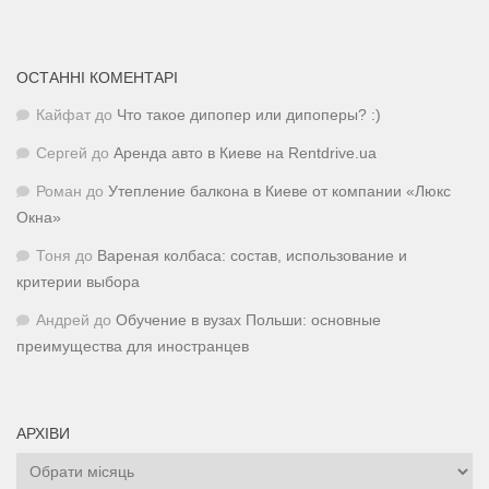
ОСТАННІ КОМЕНТАРІ
Кайфат
до
Что такое дипопер или дипоперы? :)
Сергей
до
Аренда авто в Киеве на Rentdrive.ua
Роман
до
Утепление балкона в Киеве от компании «Люкс
Окна»
Тоня
до
Вареная колбаса: состав, использование и
критерии выбора
Андрей
до
Обучение в вузах Польши: основные
преимущества для иностранцев
АРХІВИ
Архіви