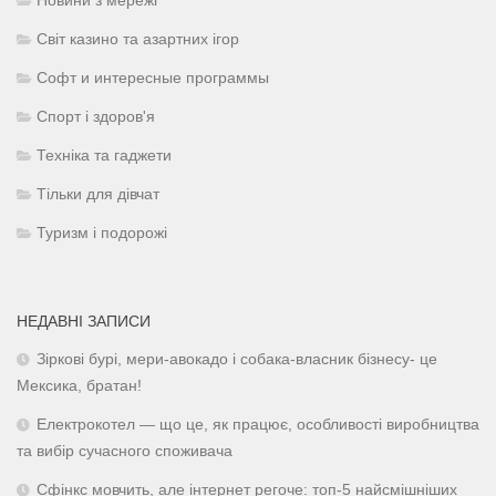
Новини з мережі
Світ казино та азартних ігор
Софт и интересные программы
Спорт і здоров'я
Техніка та гаджети
Тільки для дівчат
Туризм і подорожі
НЕДАВНІ ЗАПИСИ
Зіркові бурі, мери-авокадо і собака-власник бізнесу- це
Мексика, братан!
Електрокотел — що це, як працює, особливості виробництва
та вибір сучасного споживача
Сфінкс мовчить, але інтернет регоче: топ-5 найсмішніших