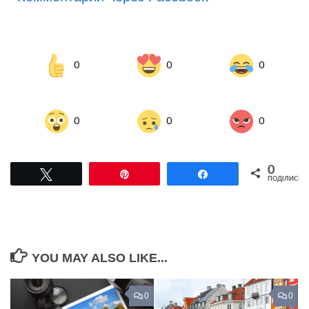
0
0
0
0
0
0
0
Tвітнути
Pin
Поділитися
ПОДІЛИСЬ
YOU MAY ALSO LIKE...
0
0