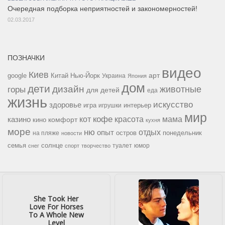
Очередная подборка неприятностей и закономерностей!
02.03.2017
ПОЗНАЧКИ
видео
Киев
google
Китай
Нью-Йорк
арт
Украина
Япония
дом
дети
дизайн
горы
животные
для детей
еда
жизнь
искусство
здоровье
игра
игрушки
интерьер
мир
кофе
красота
мама
кот
казино
комфорт
кино
кухня
море
ню
опыт
отдых
остров
на пляже
понедельник
новости
семья
солнце
туалет
юмор
снег
спорт
творчество