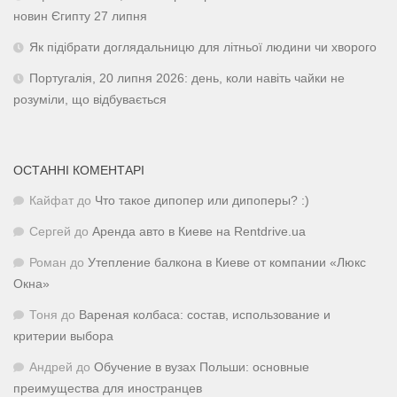
новин Єгипту 27 липня
Як підібрати доглядальницю для літньої людини чи хворого
Португалія, 20 липня 2026: день, коли навіть чайки не
розуміли, що відбувається
ОСТАННІ КОМЕНТАРІ
Кайфат
до
Что такое дипопер или дипоперы? :)
Сергей
до
Аренда авто в Киеве на Rentdrive.ua
Роман
до
Утепление балкона в Киеве от компании «Люкс
Окна»
Тоня
до
Вареная колбаса: состав, использование и
критерии выбора
Андрей
до
Обучение в вузах Польши: основные
преимущества для иностранцев