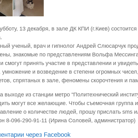
субботу, 13 декабря, в зале ДК КПИ (г.Киев) состоит
.
ный ученый, врач и гипнолог Андрей Слюсарчук пр
ены, знакомые по представлениям Вольфа Мессинга
и смогут принять участие в представлении и увидет
, умножение и возведение в степени огромных чисел,
тов, спрятаных в зале, феномены скорочтения и пам
а выходе из станции метро "Политехнический институ
ить могут все желающие. Чтобы съемочная группа 
авление о количестве людей, прошу прислать sms и
н 8-096-290-91-11 (Ирина Соловей, администратор)
ентарии через Facebook