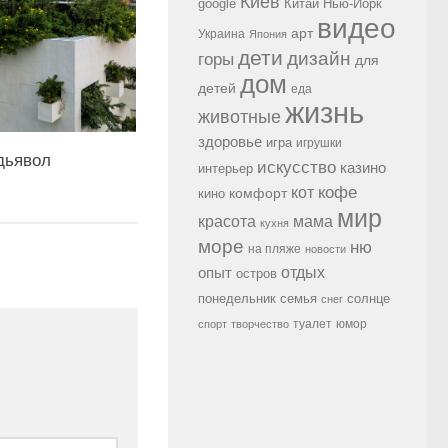
Киев
google
Китай
Нью-Йорк
видео
арт
Украина
Япония
дети
дизайн
горы
для
дом
детей
еда
жизнь
животные
здоровье
игра
игрушки
дьявол
искусство
казино
интерьер
кофе
кот
комфорт
кино
мир
красота
мама
кухня
море
ню
на пляже
новости
опыт
отдых
остров
семья
солнце
понедельник
снег
туалет
юмор
спорт
творчество