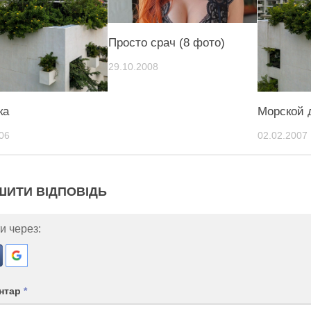
Просто срач (8 фото)
29.10.2008
ка
Морской 
06
02.02.2007
ШИТИ ВІДПОВІДЬ
и через:
нтар
*