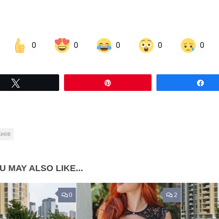
0
0
0
0
0
Share on Facebook
Share on LinkedIn
Tвітнути
Pin
По
Share on Pinterest
Киев
U MAY ALSO LIKE...
0
2