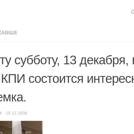
С
КАВІШЕ
ту субботу, 13 декабря, 
 КПИ состоится интере
емка.
K
·
10.12.2008