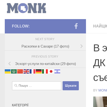
FOLLOW:
НАЙЦІ
NEXT STORY
В э
Раскопки в Сахаре (17 фото)
PREVIOUS STORY
ДК
Эскорт-услуги по-китайски (29 фото)
съ
Пошук:
BY
MON
КАТЕГОРІЇ