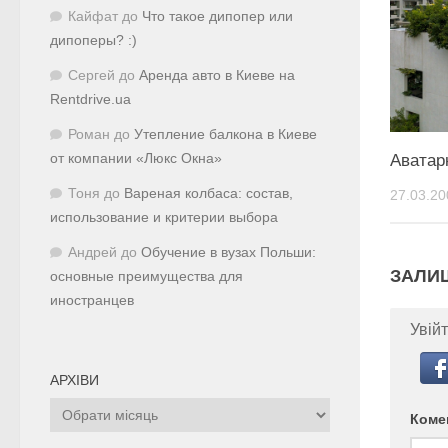
Кайфат
до
Что такое дипопер или
дипоперы? :)
Сергей
до
Аренда авто в Киеве на
Rentdrive.ua
Роман
до
Утепление балкона в Киеве
от компании «Люкс Окна»
Аватар
Тоня
до
Вареная колбаса: состав,
27.03.20
использование и критерии выбора
Андрей
до
Обучение в вузах Польши:
ЗАЛИ
основные преимущества для
иностранцев
Увійт
АРХІВИ
Архіви
Коме