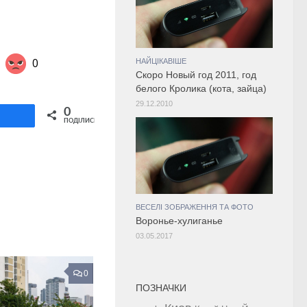
0
НАЙЦІКАВІШЕ
Скоро Новый год 2011, год
белого Кролика (кота, зайца)
29.12.2010
Share on Twitter
0
ділитися
ПОДІЛИСЬ
ВЕСЕЛІ ЗОБРАЖЕННЯ ТА ФОТО
Воронье-хулиганье
03.05.2017
0
ПОЗНАЧКИ