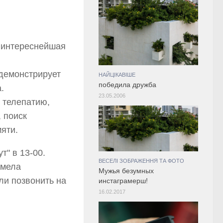
ся интереснейшая
одемонстрирует
НАЙЦІКАВІШЕ
победила дружба
.
23.05.2006
ь телепатию,
 поиск
яти.
т" в 13-00.
ВЕСЕЛІ ЗОБРАЖЕННЯ ТА ФОТО
имела
Мужья безумных
ли позвонить на
инстаграмерш!
16.02.2017