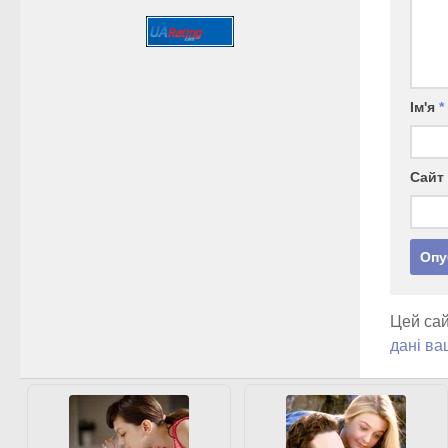
Ім'я
*
Сайт
Цей сай
дані ва