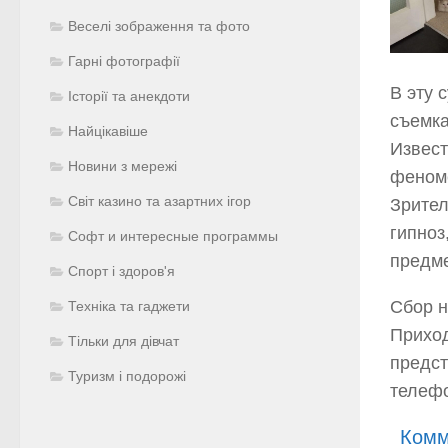
Веселі зображення та фото
Гарні фотографії
В эту 
Історії та анекдоти
съемка
Найцікавіше
Извест
Новини з мережі
феном
Світ казино та азартних ігор
Зрител
гипноз
Софт и интересные программы
предме
Спорт і здоров'я
Сбор н
Техніка та гаджети
Приход
Тільки для дівчат
предст
Туризм і подорожі
телефо
Комм