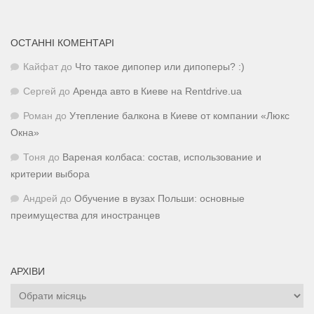
ОСТАННІ КОМЕНТАРІ
Кайфат
до
Что такое дипопер или дипоперы? :)
Сергей
до
Аренда авто в Киеве на Rentdrive.ua
Роман
до
Утепление балкона в Киеве от компании «Люкс
Окна»
Тоня
до
Вареная колбаса: состав, использование и
критерии выбора
Андрей
до
Обучение в вузах Польши: основные
преимущества для иностранцев
АРХІВИ
Архіви