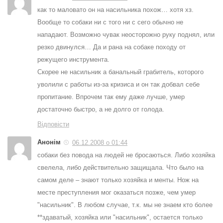
как то маловато он на насильника похож… хотя хз.
Вообще то собаки ни с того ни с сего обычно не
нападают. Возможно чувак неосторожно руку поднял, или
резко двинулся… Да и рана на собаке походу от
режущего инструмента.
Скорее не насильник а банальный грабитель, которого
уволили с работы из-за кризиса и он так добвал себе
пропитание. Впрочем так ему даже лучше, умер
достаточно быстро, а не долго от голода.
Відповісти
Анонім
06.12.2008 о 01:44
собаки без повода на людей не бросаються. Либо хозяйка
свелела, либо действительно защищала. Что было на
самом деле – знают только хозяйка и менты. Нож на
месте преступления мог оказаться позже, чем умер
"насильник". В любом случае, т.к. мы не знаем кто более
**здаватый, хозяйка или "насильник", остается только