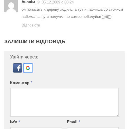
Анонім
05.12.2009 о 03:24
он пописать к дереву ходил…а тут и парниша со стояком
набежал….ну и получил по самое небалуйся ))))))))
Відповісти
ЗАЛИШИТИ ВІДПОВІДЬ
Увійти через:
Коментар
*
Ім'я
*
Email
*