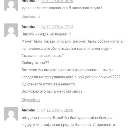
Анонім
04.12.2008 о 16:29
хуясе себе пес порвал его !! заслужил сцуко !
Відповісти
Анонім
04.12.2008 о 17:13
Никому никогда не верьте!!!!
Может быть так как описано, а может быть собака напала
на человека и чтобы отмазатся налепили легенду –
"пытался изнасиловать"
Собаку чтоли??
Вот если бы вы хотели когото изнасиловать – вы бы
нападали на прогуливающего с бойцовской собакой????
Однозначто чтото там нечисто.
Возможно это была женская месть.
Відповісти
Анонім
04.12.2008 о 18:09
тип дело говорит. Какой бы бык здоровый небыл, на
подругу со стафом он врядли бы напал. А приплести