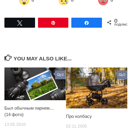
0
Tвітнути
Pin
Поділитися
ПОДІЛИСЬ
YOU MAY ALSO LIKE...
0
0
Был обычным парнем…
(14 фото)
Про колбасу
13.05.2010
02.11.2005