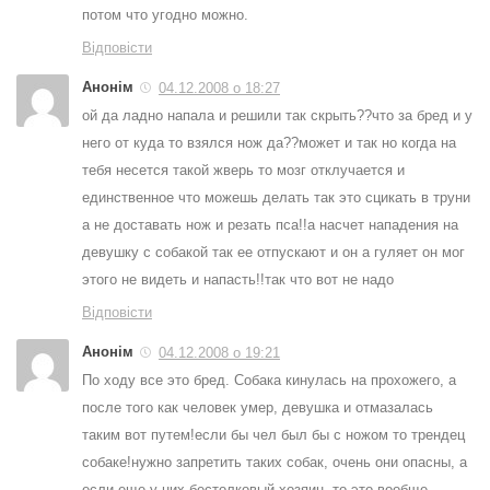
потом что угодно можно.
Відповісти
Анонім
04.12.2008 о 18:27
ой да ладно напала и решили так скрыть??что за бред и у
него от куда то взялся нож да??может и так но когда на
тебя несется такой жверь то мозг отклучается и
единственное что можешь делать так это сцикать в труни
а не доставать нож и резать пса!!а насчет нападения на
девушку с собакой так ее отпускают и он а гуляет он мог
этого не видеть и напасть!!так что вот не надо
Відповісти
Анонім
04.12.2008 о 19:21
По ходу все это бред. Собака кинулась на прохожего, а
после того как человек умер, девушка и отмазалась
таким вот путем!если бы чел был бы с ножом то трендец
собаке!нужно запретить таких собак, очень они опасны, а
если еще у них бестолковый хозяин, то это вообще