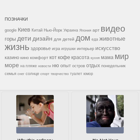
ПОЗНАЧКИ
видео
Киев
google
Китай
Нью-Йорк
арт
Украина
Япония
дом
дети
дизайн
горы
животные
для детей
еда
жизнь
искусство
здоровье
игра
игрушки
интерьер
мир
кофе
красота
мама
кот
казино
комфорт
кино
кухня
море
ню
опыт
отдых
остров
на пляже
понедельник
новости
семья
солнце
туалет
юмор
снег
спорт
творчество