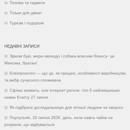
Техніка та гаджети
Тільки для дівчат
Туризм і подорожі
НЕДАВНІ ЗАПИСИ
Зіркові бурі, мери-авокадо і собака-власник бізнесу- це
Мексика, братан!
Електрокотел — що це, як працює, особливості виробництва
та вибір сучасного споживача
Сфінкс мовчить, але інтернет регоче: топ-5 найсмішніших
новин Єгипту 27 липня
Як підібрати доглядальницю для літньої людини чи хворого
Португалія, 20 липня 2026: день, коли навіть чайки не
розуміли, що відбувається