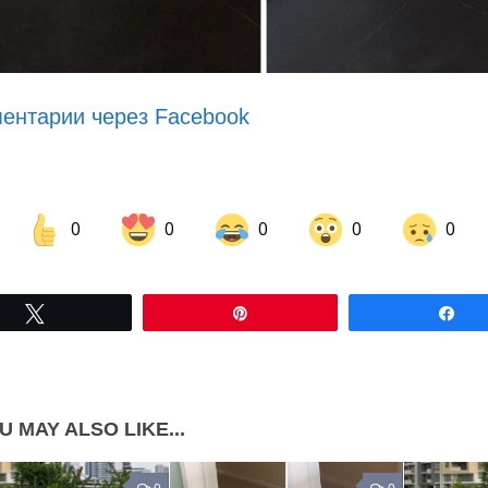
ентарии через Facebook
0
0
0
0
0
Share on Facebook
Share on LinkedIn
Tвітнути
Pin
По
Share on Pinterest
U MAY ALSO LIKE...