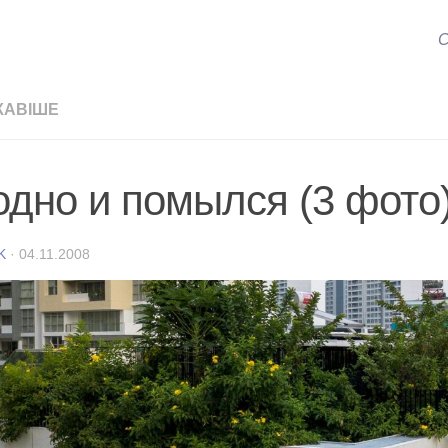
С
КАВІШЕ
одно и помылся (3 фото
K
·
04.11.2008