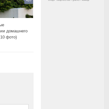
0
ые
ии домашнего
(10 фото)