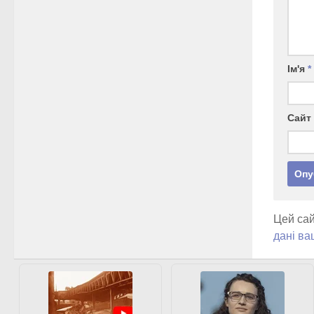
Ім'я
*
Сайт
Цей сай
дані ва