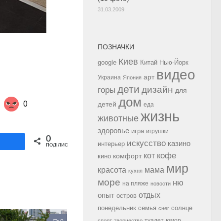
31.03.2009
ПОЗНАЧКИ
Киев
google
Китай
Нью-Йорк
видео
арт
Украина
Япония
дети
дизайн
горы
для
дом
0
детей
еда
жизнь
животные
здоровье
игра
игрушки
Share on Twitter
0
искусство
ділитися
казино
интерьер
ПОДІЛИСЬ
кофе
кот
комфорт
кино
мир
красота
мама
кухня
море
ню
на пляже
новости
опыт
отдых
остров
семья
солнце
понедельник
снег
туалет
юмор
спорт
творчество