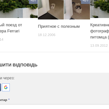
0
0
ый поезд от
Креативн
Приятное с полезным
ра Ferrari
фотограф
18.12.2006
питомца 
14
13.09.2012
ШИТИ ВІДПОВІДЬ
и через:
нтар
*