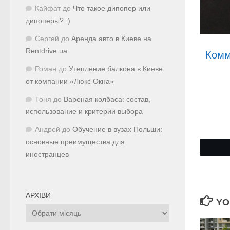
Кайфат
до
Что такое дипопер или
дипоперы? :)
Сергей
до
Аренда авто в Киеве на
Rentdrive.ua
Комм
Роман
до
Утепление балкона в Киеве
от компании «Люкс Окна»
Тоня
до
Вареная колбаса: состав,
использование и критерии выбора
Андрей
до
Обучение в вузах Польши:
основные преимущества для
иностранцев
АРХІВИ
YO
Архіви