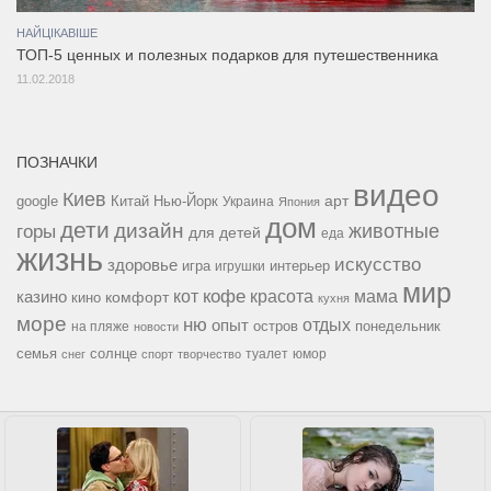
НАЙЦІКАВІШЕ
ТОП-5 ценных и полезных подарков для путешественника
11.02.2018
ПОЗНАЧКИ
видео
Киев
google
Китай
Нью-Йорк
арт
Украина
Япония
дом
дети
дизайн
горы
животные
для детей
еда
жизнь
искусство
здоровье
игра
игрушки
интерьер
мир
кофе
красота
мама
кот
казино
комфорт
кино
кухня
море
ню
опыт
отдых
остров
на пляже
понедельник
новости
семья
солнце
туалет
юмор
снег
спорт
творчество