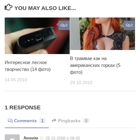
YOU MAY ALSO LIKE...
0
0
В трамвае как на
Интересное лесное
американских горках (5
творчество (14 фото)
фото)
14.05.2010
29.10.2010
1 RESPONSE
Comments
1
Pingbacks
0
Анонім
29.10.2008 о 09:40