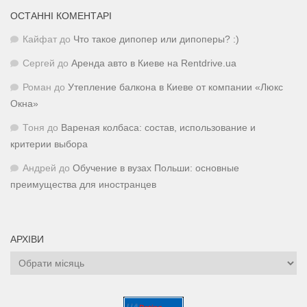
ОСТАННІ КОМЕНТАРІ
Кайфат
до
Что такое дипопер или дипоперы? :)
Сергей
до
Аренда авто в Киеве на Rentdrive.ua
Роман
до
Утепление балкона в Киеве от компании «Люкс
Окна»
Тоня
до
Вареная колбаса: состав, использование и
критерии выбора
Андрей
до
Обучение в вузах Польши: основные
преимущества для иностранцев
АРХІВИ
Архіви