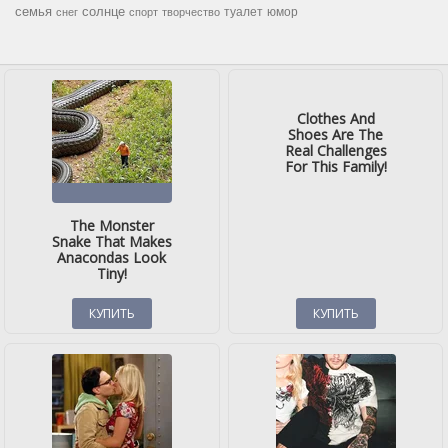
семья
солнце
туалет
юмор
снег
спорт
творчество