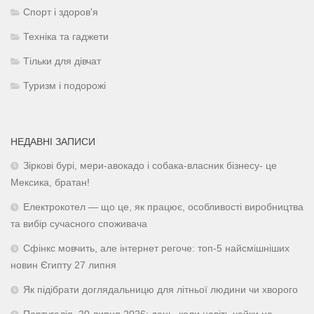
Спорт і здоров'я
Техніка та гаджети
Тільки для дівчат
Туризм і подорожі
НЕДАВНІ ЗАПИСИ
Зіркові бурі, мери-авокадо і собака-власник бізнесу- це
Мексика, братан!
Електрокотел — що це, як працює, особливості виробництва
та вибір сучасного споживача
Сфінкс мовчить, але інтернет регоче: топ-5 найсмішніших
новин Єгипту 27 липня
Як підібрати доглядальницю для літньої людини чи хворого