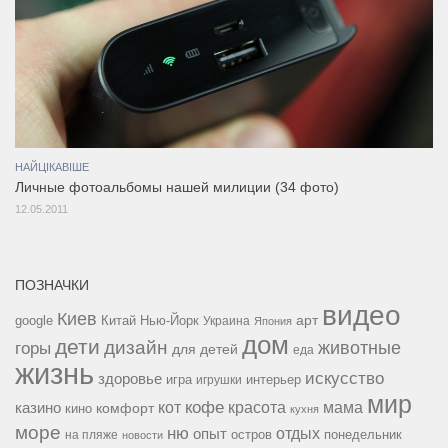
НАЙЦІКАВІШЕ
Личные фотоальбомы нашей милиции (34 фото)
12.05.2011
ПОЗНАЧКИ
видео
Киев
google
Китай
Нью-Йорк
арт
Украина
Япония
дом
дети
дизайн
горы
животные
для детей
еда
жизнь
искусство
здоровье
игра
игрушки
интерьер
мир
кофе
красота
мама
кот
казино
комфорт
кино
кухня
море
ню
опыт
отдых
остров
на пляже
понедельник
новости