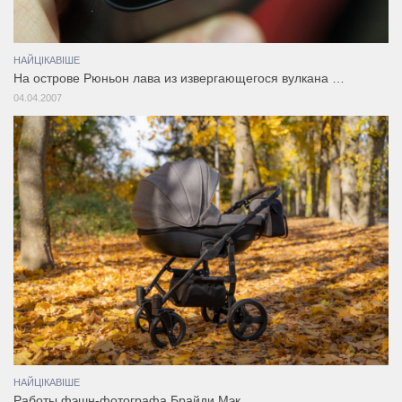
НАЙЦІКАВІШЕ
На острове Рюньон лава из извергающегося вулкана …
04.04.2007
НАЙЦІКАВІШЕ
Работы фэшн-фотографа Брайди Мэк