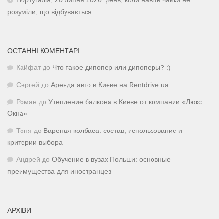
Португалія, 20 липня 2026: день, коли навіть чайки не
розуміли, що відбувається
ОСТАННІ КОМЕНТАРІ
Кайфат
до
Что такое дипопер или дипоперы? :)
Сергей
до
Аренда авто в Киеве на Rentdrive.ua
Роман
до
Утепление балкона в Киеве от компании «Люкс
Окна»
Тоня
до
Вареная колбаса: состав, использование и
критерии выбора
Андрей
до
Обучение в вузах Польши: основные
преимущества для иностранцев
АРХІВИ