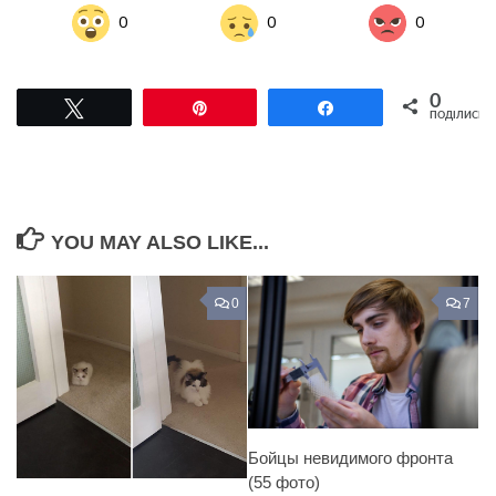
0
0
0
0
Tвітнути
Pin
Поділитися
ПОДІЛИСЬ
YOU MAY ALSO LIKE...
0
7
Бойцы невидимого фронта
(55 фото)