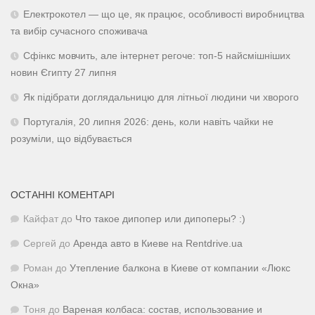
Електрокотел — що це, як працює, особливості виробництва
та вибір сучасного споживача
Сфінкс мовчить, але інтернет регоче: топ-5 найсмішніших
новин Єгипту 27 липня
Як підібрати доглядальницю для літньої людини чи хворого
Португалія, 20 липня 2026: день, коли навіть чайки не
розуміли, що відбувається
ОСТАННІ КОМЕНТАРІ
Кайфат
до
Что такое дипопер или дипоперы? :)
Сергей
до
Аренда авто в Киеве на Rentdrive.ua
Роман
до
Утепление балкона в Киеве от компании «Люкс
Окна»
Тоня
до
Вареная колбаса: состав, использование и