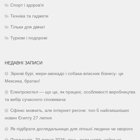
Спорт і здоров'я
Техніка та гаджети
Тільки для дівчат
Туризм і подорожі
НЕДАВНІ ЗАПИСИ
Зіркові бурі, мери-авокадо і собака-власник бізнесу- це
Мексика, братан!
Електрокотел — що це, як працює, особливості виробництва
та вибір сучасного споживача
Сфінкс мовчить, але інтернет регоче: топ-5 найсмішніших
новин Єгипту 27 липня
Як підібрати доглядальницю для літньої людини чи хворого
Португалія, 20 липня 2026: день, коли навіть чайки не