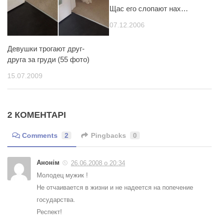
Щас его слопают нах…
07.12.2006
Девушки трогают друг-
друга за груди (55 фото)
15.07.2009
2 КОМЕНТАРІ
Comments
2
Pingbacks
0
Анонім
26.06.2008 о 20:34
Молодец мужик !
Не отчаивается в жизни и не надеется на попечение
государства.
Респект!