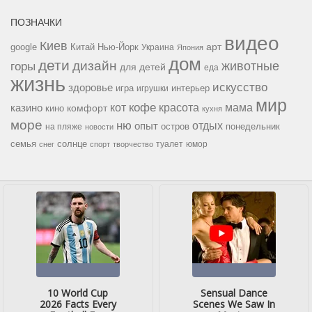
ПОЗНАЧКИ
видео
Киев
google
Китай
Нью-Йорк
арт
Украина
Япония
дом
дети
дизайн
горы
животные
для детей
еда
жизнь
искусство
здоровье
игра
игрушки
интерьер
мир
кофе
красота
мама
кот
казино
комфорт
кино
кухня
море
ню
опыт
отдых
остров
на пляже
понедельник
новости
семья
солнце
туалет
юмор
снег
спорт
творчество