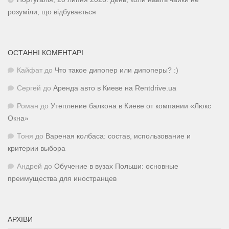
розуміли, що відбувається
ОСТАННІ КОМЕНТАРІ
Кайфат
до
Что такое дипопер или дипоперы? :)
Сергей
до
Аренда авто в Киеве на Rentdrive.ua
Роман
до
Утепление балкона в Киеве от компании «Люкс
Окна»
Тоня
до
Вареная колбаса: состав, использование и
критерии выбора
Андрей
до
Обучение в вузах Польши: основные
преимущества для иностранцев
АРХІВИ