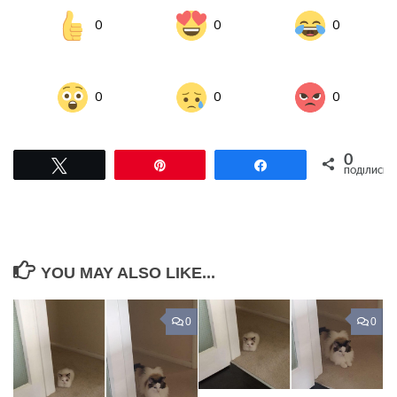
0
0
0
0
0
0
0
Tвітнути
Pin
Поділитися
ПОДІЛИСЬ
YOU MAY ALSO LIKE...
0
0