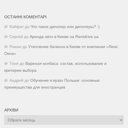
ОСТАННІ КОМЕНТАРІ
Кайфат
до
Что такое дипопер или дипоперы? :)
Сергей
до
Аренда авто в Киеве на Rentdrive.ua
Роман
до
Утепление балкона в Киеве от компании «Люкс
Окна»
Тоня
до
Вареная колбаса: состав, использование и
критерии выбора
Андрей
до
Обучение в вузах Польши: основные
преимущества для иностранцев
АРХІВИ
Архіви