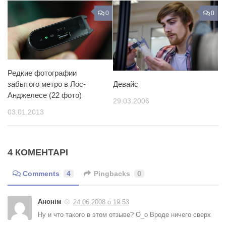
0
0
Редкие фотографии
Девайс
забытого метро в Лос-
Анджелесе (22 фото)
29.03.2006
03.01.2013
4 КОМЕНТАРІ
Comments
4
Pingbacks
0
Анонім
24.06.2008 о 19:53
Ну и что такого в этом отзыве? О_о Вроде ничего сверх