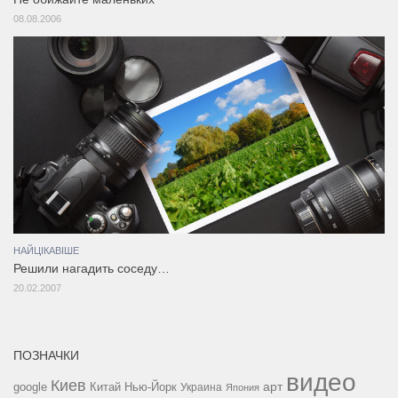
08.08.2006
НАЙЦІКАВІШЕ
Решили нагадить соседу…
20.02.2007
ПОЗНАЧКИ
видео
Киев
google
Китай
Нью-Йорк
арт
Украина
Япония