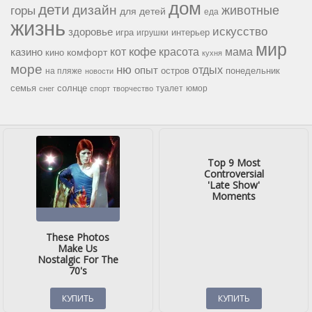
дом
дети
дизайн
горы
животные
для детей
еда
жизнь
искусство
здоровье
игра
игрушки
интерьер
мир
кофе
красота
мама
кот
казино
комфорт
кино
кухня
море
ню
опыт
отдых
остров
на пляже
понедельник
новости
семья
солнце
туалет
юмор
снег
спорт
творчество