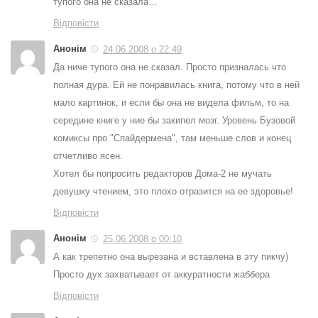
тупого она не сказала…
Відповісти
Анонім
24.06.2008 о 22:49
Да ниче тупого она не сказал. Просто призналась что
полная дура. Ей не понравилась книга, потому что в ней
мало картинок, и если бы она не видела фильм, то на
середине книге у ние бы закипел мозг. Уровень Бузовой
комиксы про "Спайдермена", там меньше слов и конец
отчетливо ясен.
Хотел бы попросить редакторов Дома-2 не мучать
девушку чтением, это плохо отразится на ее здоровье!
Відповісти
Анонім
25.06.2008 о 00:10
А как трепетно она вырезана и вставлена в эту пикчу)
Просто дух захватывает от аккуратности жаббера
Відповісти