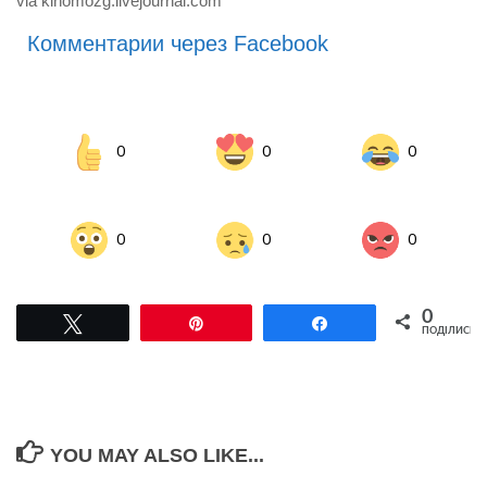
via kinomozg.livejournal.com
Комментарии через Facebook
0
0
0
0
0
0
0
Tвітнути
Pin
Поділитися
ПОДІЛИСЬ
YOU MAY ALSO LIKE...