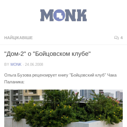
НАЙЦІКАВІШЕ
4
"Дом-2" о "Бойцовском клубе"
BY
MONK
·
24.06.2008
Ольга Бузова рецензирует книгу "Бойцовский клуб" Чака
Паланика: