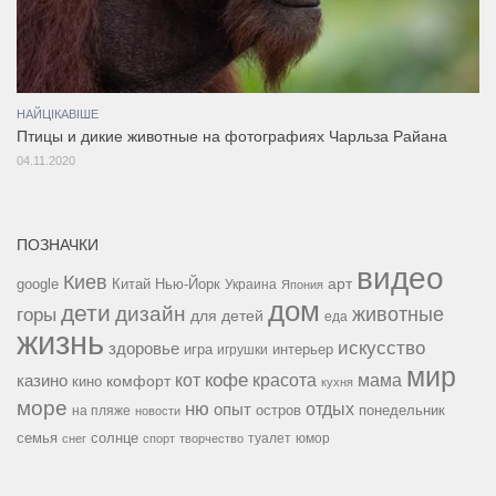
НАЙЦІКАВІШЕ
Птицы и дикие животные на фотографиях Чарльза Райана
04.11.2020
ПОЗНАЧКИ
видео
Киев
google
Китай
Нью-Йорк
арт
Украина
Япония
дом
дети
дизайн
горы
животные
для детей
еда
жизнь
искусство
здоровье
игра
игрушки
интерьер
мир
кофе
красота
мама
кот
казино
комфорт
кино
кухня
море
ню
опыт
отдых
остров
на пляже
понедельник
новости
семья
солнце
туалет
юмор
снег
спорт
творчество