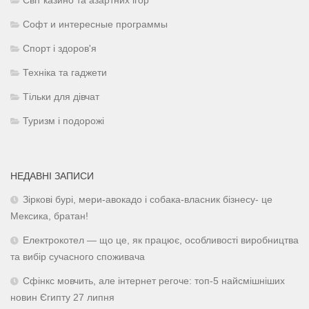
Світ казино та азартних ігор
Софт и интересные программы
Спорт і здоров'я
Техніка та гаджети
Тільки для дівчат
Туризм і подорожі
НЕДАВНІ ЗАПИСИ
Зіркові бурі, мери-авокадо і собака-власник бізнесу- це
Мексика, братан!
Електрокотел — що це, як працює, особливості виробництва
та вибір сучасного споживача
Сфінкс мовчить, але інтернет регоче: топ-5 найсмішніших
новин Єгипту 27 липня