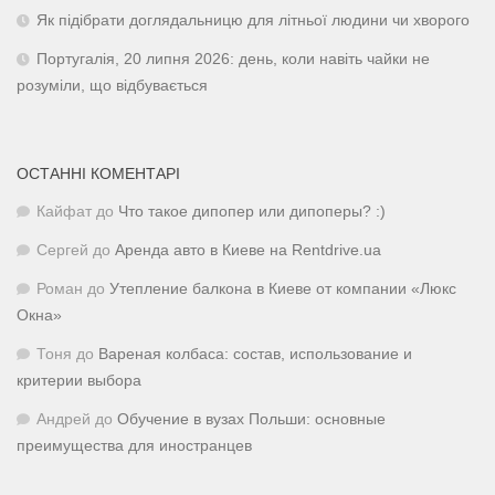
Як підібрати доглядальницю для літньої людини чи хворого
Португалія, 20 липня 2026: день, коли навіть чайки не
розуміли, що відбувається
ОСТАННІ КОМЕНТАРІ
Кайфат
до
Что такое дипопер или дипоперы? :)
Сергей
до
Аренда авто в Киеве на Rentdrive.ua
Роман
до
Утепление балкона в Киеве от компании «Люкс
Окна»
Тоня
до
Вареная колбаса: состав, использование и
критерии выбора
Андрей
до
Обучение в вузах Польши: основные
преимущества для иностранцев