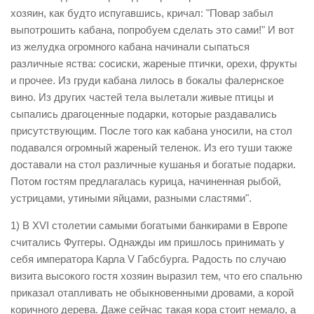
хозяин, как будто испугавшись, кричал: "Повар забыл
выпотрошить кабана, попробуем сделать это сами!" И вот
из желудка огромного кабана начинали сыпаться
различные яства: сосиски, жареные птички, орехи, фрукты
и прочее. Из груди кабана лилось в бокалы фалернское
вино. Из других частей тела вылетали живые птицы и
сыпались драгоценные подарки, которые раздавались
присутствующим. После того как кабана уносили, на стол
подавался огромный жареный теленок. Из его туши также
доставали на стол различные кушанья и богатые подарки.
Потом гостям предлагалась курица, начиненная рыбой,
устрицами, утиными яйцами, разными сластями".
1) В XVI столетии самыми богатыми банкирами в Европе
считались Фуггеры. Однажды им пришлось принимать у
себя императора Карла V Габсбурга. Радость по случаю
визита высокого гостя хозяин выразил тем, что его спальню
приказал отапливать не обыкновенными дровами, а корой
коричного дерева. Даже сейчас такая кора стоит немало, а