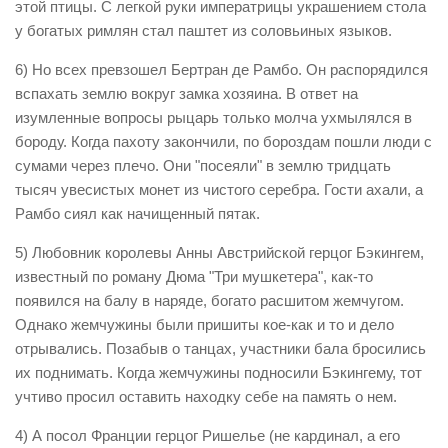
этой птицы. С легкой руки императрицы украшением стола
у богатых римлян стал паштет из соловьиных языков.
6) Но всех превзошел Бертран де Рамбо. Он распорядился
вспахать землю вокруг замка хозяина. В ответ на
изумленные вопросы рыцарь только молча ухмылялся в
бороду. Когда пахоту закончили, по бороздам пошли люди с
сумами через плечо. Они "посеяли" в землю тридцать
тысяч увесистых монет из чистого серебра. Гости ахали, а
Рамбо сиял как начищенный пятак.
5) Любовник королевы Анны Австрийской герцог Бэкингем,
известный по роману Дюма "Три мушкетера", как-то
появился на балу в наряде, богато расшитом жемчугом.
Однако жемчужины были пришиты кое-как и то и дело
отрывались. Позабыв о танцах, участники бала бросились
их поднимать. Когда жемчужины подносили Бэкингему, тот
учтиво просил оставить находку себе на память о нем.
4) А посол Франции герцог Ришелье (не кардинал, а его