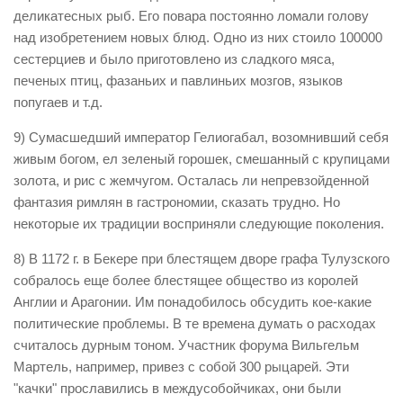
деликатесных рыб. Его повара постоянно ломали голову
над изобретением новых блюд. Одно из них стоило 100000
сестерциев и было приготовлено из сладкого мяса,
печеных птиц, фазаньих и павлиньих мозгов, языков
попугаев и т.д.
9) Сумасшедший император Гелиогабал, возомнивший себя
живым богом, ел зеленый горошек, смешанный с крупицами
золота, и рис с жемчугом. Осталась ли непревзойденной
фантазия римлян в гастрономии, сказать трудно. Но
некоторые их традиции восприняли следующие поколения.
8) В 1172 г. в Бекере при блестящем дворе графа Тулузского
собралось еще более блестящее общество из королей
Англии и Арагонии. Им понадобилось обсудить кое-какие
политические проблемы. В те времена думать о расходах
считалось дурным тоном. Участник форума Вильгельм
Мартель, например, привез с собой 300 рыцарей. Эти
"качки" прославились в междусобойчиках, они были