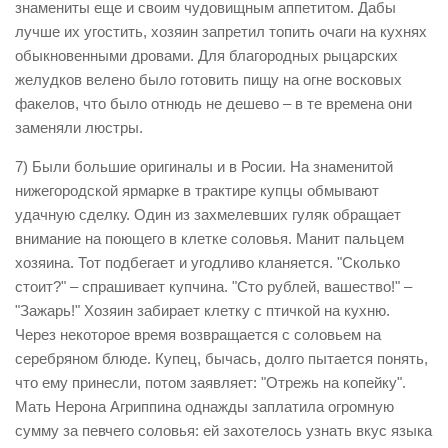
знамениты еще и своим чудовищным аппетитом. Дабы
лучше их угостить, хозяин запретил топить очаги на кухнях
обыкновенными дровами. Для благородных рыцарских
желудков велено было готовить пищу на огне восковых
факелов, что было отнюдь не дешево – в те времена они
заменяли люстры.
7) Были большие оригиналы и в Росии. На знаменитой
нижегородской ярмарке в трактире купцы обмывают
удачную сделку. Один из захмелевших гуляк обращает
внимание на поющего в клетке соловья. Манит пальцем
хозяина. Тот подбегает и угодливо кланяется. "Сколько
стоит?" – спрашивает купчина. "Сто рублей, вашество!" –
"Зажарь!" Хозяин забирает клетку с птичкой на кухню.
Через некоторое время возвращается с соловьем на
серебряном блюде. Купец, бычась, долго пытается понять,
что ему принесли, потом заявляет: "Отрежь на копейку".
Мать Нерона Агриппина однажды заплатила огромную
сумму за певчего соловья: ей захотелось узнать вкус языка