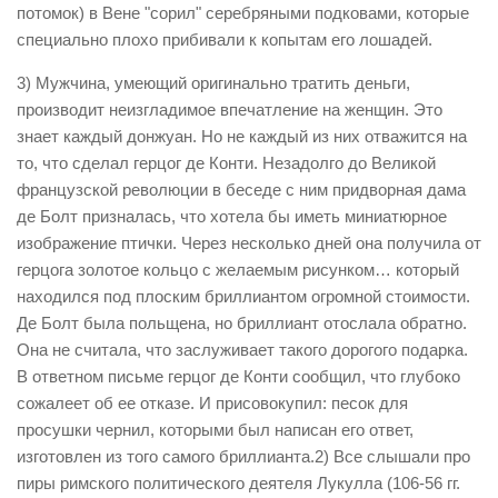
потомок) в Вене "сорил" серебряными подковами, которые
специально плохо прибивали к копытам его лошадей.
3) Мужчина, умеющий оригинально тратить деньги,
производит неизгладимое впечатление на женщин. Это
знает каждый донжуан. Но не каждый из них отважится на
то, что сделал герцог де Конти. Незадолго до Великой
французской революции в беседе с ним придворная дама
де Болт призналась, что хотела бы иметь миниатюрное
изображение птички. Через несколько дней она получила от
герцога золотое кольцо с желаемым рисунком… который
находился под плоским бриллиантом огромной стоимости.
Де Болт была польщена, но бриллиант отослала обратно.
Она не считала, что заслуживает такого дорогого подарка.
В ответном письме герцог де Конти сообщил, что глубоко
сожалеет об ее отказе. И присовокупил: песок для
просушки чернил, которыми был написан его ответ,
изготовлен из того самого бриллианта.2) Все слышали про
пиры римского политического деятеля Лукулла (106-56 гг.