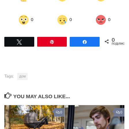
0
0
0
0
Tвітнути
Pin
Поділитися
ПОДІЛИСЬ
Tags:
дом
YOU MAY ALSO LIKE...
0
0