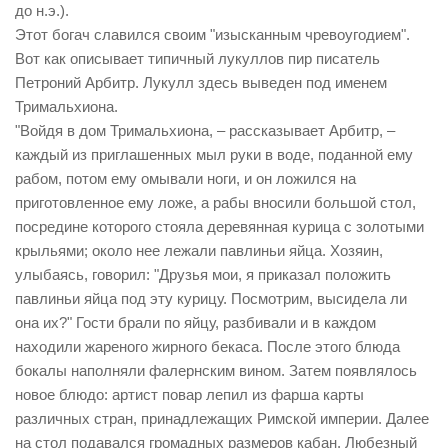
до н.э.).
Этот богач славился своим "изысканным чревоугодием".
Вот как описывает типичный лукуллов пир писатель
Петроний Арбитр. Лукулл здесь выведен под именем
Тримальхиона.
"Войдя в дом Тримальхиона, – рассказывает Арбитр, –
каждый из приглашенных мыл руки в воде, поданной ему
рабом, потом ему омывали ноги, и он ложился на
приготовленное ему ложе, а рабы вносили большой стол,
посредине которого стояла деревянная курица с золотыми
крыльями; около нее лежали павлиньи яйца. Хозяин,
улыбаясь, говорил: "Друзья мои, я приказал положить
павлиньи яйца под эту курицу. Посмотрим, высидела ли
она их?" Гости брали по яйцу, разбивали и в каждом
находили жареного жирного бекаса. После этого блюда
бокалы наполняли фалернским вином. Затем появлялось
новое блюдо: артист повар лепил из фарша карты
различных стран, принадлежащих Римской империи. Далее
на стол подавался громадных размеров кабан. Любезный