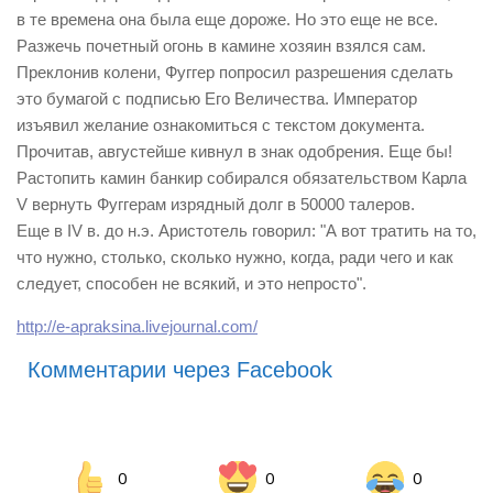
в те времена она была еще дороже. Но это еще не все.
Разжечь почетный огонь в камине хозяин взялся сам.
Преклонив колени, Фуггер попросил разрешения сделать
это бумагой с подписью Его Величества. Император
изъявил желание ознакомиться с текстом документа.
Прочитав, августейше кивнул в знак одобрения. Еще бы!
Растопить камин банкир собирался обязательством Карла
V вернуть Фуггерам изрядный долг в 50000 талеров.
Еще в IV в. до н.э. Аристотель говорил: "А вот тратить на то,
что нужно, столько, сколько нужно, когда, ради чего и как
следует, способен не всякий, и это непросто".
http://e-apraksina.livejournal.com/
Комментарии через Facebook
0
0
0