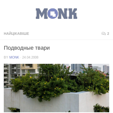
НАЙЦІКАВІШЕ
2
Подводные твари
BY
MONK
·
24.04.2008