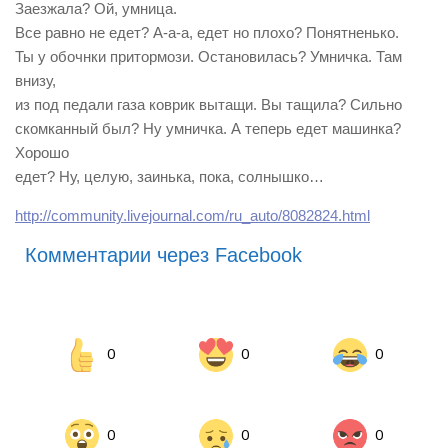
Заезжала? Ой, умница.
Все равно не едет? А-а-а, едет но плохо? Понятненько.
Ты у обочнки притормози. Остановилась? Умничка. Там
внизу,
из под педали газа коврик вытащи. Вы тащила? Сильно
скомканный был? Ну умничка. А теперь едет машинка?
Хорошо
едет? Ну, целую, заинька, пока, солнышко…
http://community.livejournal.com/ru_auto/8082824.html
Комментарии через Facebook
0
0
0
0
0
0