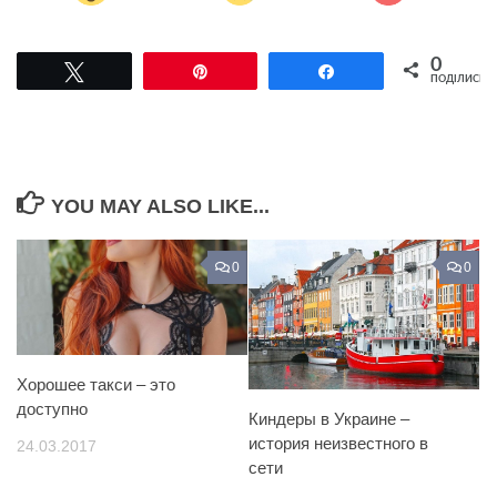
0
Tвітнути
Pin
Поділитися
ПОДІЛИСЬ
YOU MAY ALSO LIKE...
0
0
Хорошее такси – это
доступно
Киндеры в Украине –
история неизвестного в
24.03.2017
сети