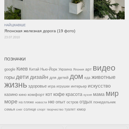
НАЙЦІКАВІШЕ
Японская железная дорога (19 фото)
23.07.2010
ПОЗНАЧКИ
видео
Киев
google
Китай
Нью-Йорк
арт
Украина
Япония
дом
дети
дизайн
горы
животные
для детей
еда
жизнь
искусство
здоровье
игра
игрушки
интерьер
мир
кофе
красота
мама
кот
казино
комфорт
кино
кухня
море
ню
опыт
отдых
остров
на пляже
понедельник
новости
семья
солнце
туалет
юмор
снег
спорт
творчество