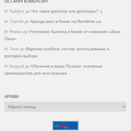
ОСТАННІ КОМЕНТАРІ
Кайфат
до
Что такое дипопер или дипоперы? :)
Сергей
до
Аренда авто в Киеве на Rentdrive.ua
Роман
до
Утепление балкона в Киеве от компании «Люкс
Окна»
Тоня
до
Вареная колбаса: состав, использование и
критерии выбора
Андрей
до
Обучение в вузах Польши: основные
преимущества для иностранцев
АРХІВИ
Архіви