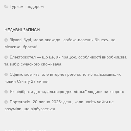
Туризм і подорожі
НЕДАВНІ ЗАПИСИ
Зіркові бурі, мери-авокадо і собака-власник бізнесу- це
Мексика, братан!
Електрокотел — що це, як працює, особливості виробництва
та вибір сучасного споживача
Сфінкс мовчить, але інтернет регоче: топ-5 найсмішніших
новин Єгипту 27 липня
Як підібрати доглядальницю для літньої людини чи хворого
Португалія, 20 липня 2026: день, коли навіть чайки не
розуміли, що відбувається