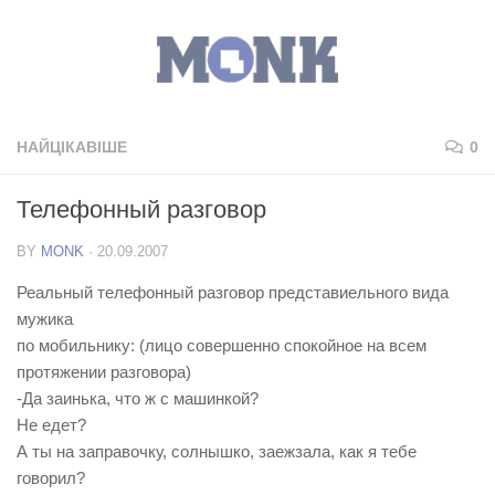
НАЙЦІКАВІШЕ
0
Телефонный разговор
BY
MONK
·
20.09.2007
Реальный телефонный разговор представиельного вида
мужика
по мобильнику: (лицо совершенно спокойное на всем
протяжении разговора)
-Да заинька, что ж с машинкой?
Не едет?
А ты на заправочку, солнышко, заежзала, как я тебе
говорил?