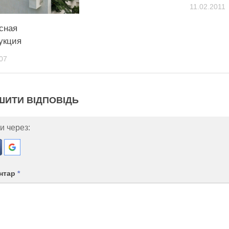
11.02.2011
сная
укция
07
ШИТИ ВІДПОВІДЬ
и через:
нтар
*