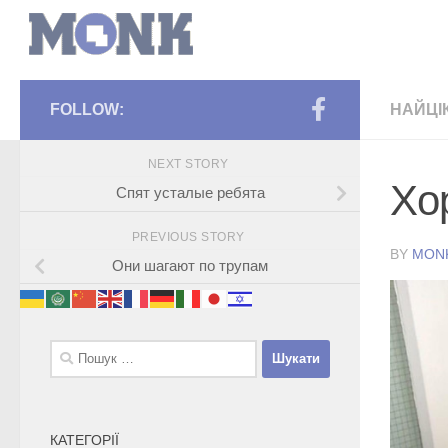
FOLLOW:
НАЙЦІ
NEXT STORY
Хо
Спят усталые ребята
PREVIOUS STORY
BY
MON
Они шагают по трупам
Пошук:
КАТЕГОРІЇ