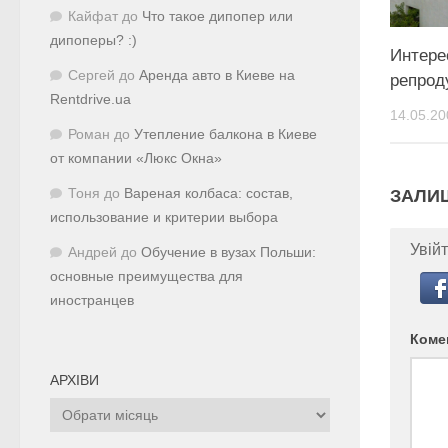
Кайфат
до
Что такое дипопер или
дипоперы? :)
Интере
Сергей
до
Аренда авто в Киеве на
репрод
Rentdrive.ua
14.05.20
Роман
до
Утепление балкона в Киеве
от компании «Люкс Окна»
ЗАЛИ
Тоня
до
Вареная колбаса: состав,
использование и критерии выбора
Увійт
Андрей
до
Обучение в вузах Польши:
основные преимущества для
иностранцев
Коме
АРХІВИ
Архіви