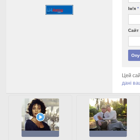
Ім'я
*
Сайт
Цей сай
дані ва