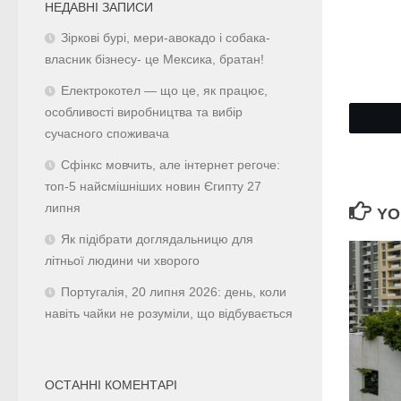
НЕДАВНІ ЗАПИСИ
Зіркові бурі, мери-авокадо і собака-
власник бізнесу- це Мексика, братан!
Електрокотел — що це, як працює,
особливості виробництва та вибір
сучасного споживача
Сфінкс мовчить, але інтернет регоче:
топ-5 найсмішніших новин Єгипту 27
липня
YO
Як підібрати доглядальницю для
літньої людини чи хворого
Португалія, 20 липня 2026: день, коли
навіть чайки не розуміли, що відбувається
ОСТАННІ КОМЕНТАРІ