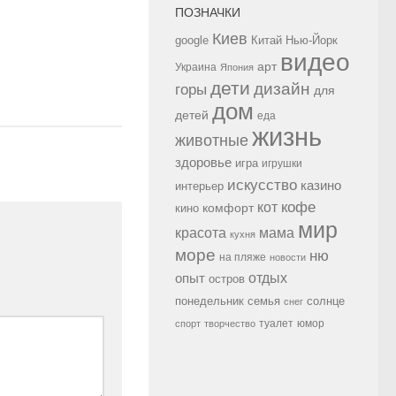
ПОЗНАЧКИ
Киев
google
Китай
Нью-Йорк
видео
арт
Украина
Япония
дети
дизайн
горы
для
дом
детей
еда
жизнь
животные
здоровье
игра
игрушки
искусство
казино
интерьер
кофе
кот
комфорт
кино
мир
красота
мама
кухня
море
ню
на пляже
новости
опыт
отдых
остров
семья
солнце
понедельник
снег
туалет
юмор
спорт
творчество