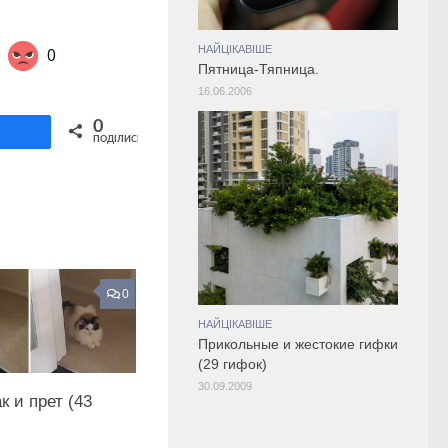
НАЙЦІКАВІШЕ
0
Пятница-Тяпница.
16.06.2006
Share on Twitter
0
ділитися
ПОДІЛИСЬ
0
НАЙЦІКАВІШЕ
Прикольные и жестокие гифки
(29 гифок)
30.09.2009
к и прет (43