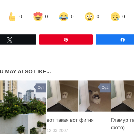
0
0
0
0
0
Share on Facebook
Share on LinkedIn
Tвітнути
Pin
По
Share on Pinterest
U MAY ALSO LIKE...
1
4
вот такая вот фигня
Гламур та
фото)
12.03.2007