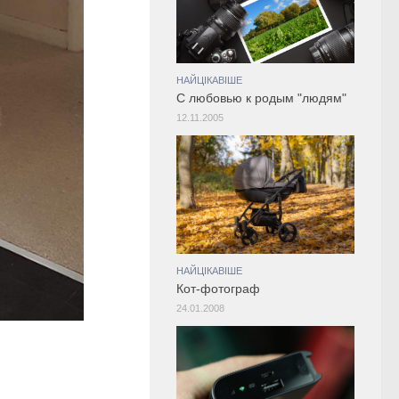
НАЙЦІКАВІШЕ
С любовью к родым "людям"
12.11.2005
НАЙЦІКАВІШЕ
Кот-фотограф
24.01.2008