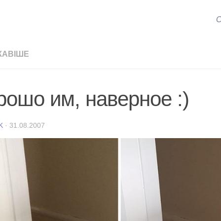
С
КАВІШЕ
рошо им, наверное :)
K
·
31.08.2007