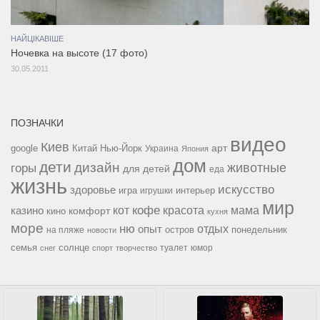
НАЙЦІКАВІШЕ
Ночевка на высоте (17 фото)
30.05.2011
ПОЗНАЧКИ
видео
Киев
google
Китай
Нью-Йорк
арт
Украина
Япония
дом
дети
дизайн
горы
животные
для детей
еда
жизнь
искусство
здоровье
игра
игрушки
интерьер
мир
кофе
красота
мама
кот
казино
комфорт
кино
кухня
море
ню
опыт
отдых
остров
на пляже
понедельник
новости
семья
солнце
туалет
юмор
снег
спорт
творчество