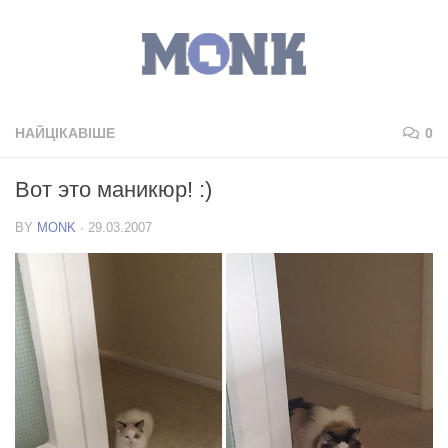
НАЙЦІКАВІШЕ
0
Вот это маникюр! :)
BY
MONK
·
29.03.2007