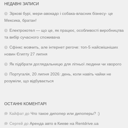
НЕДАВНІ ЗАПИСИ
Зіркові бурі, мери-авокадо і собака-власник бізнесу- це
Мексика, братан!
Електрокотел — що це, як працює, особливості виробництва
та вибір сучасного споживача
Сфінкс мовчить, але інтернет регоче: топ-5 найсмішніших
новин Єгипту 27 липня
Як підібрати доглядальницю для літньої людини чи хворого
Португалія, 20 липня 2026: день, коли навіть чайки не
розуміли, що відбувається
ОСТАННІ КОМЕНТАРІ
Кайфат
до
Что такое дипопер или дипоперы? :)
Сергей
до
Аренда авто в Киеве на Rentdrive.ua