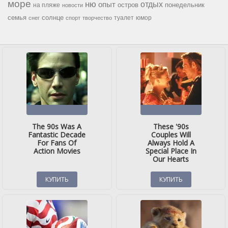
море
ню
опыт
отдых
остров
на пляже
понедельник
новости
семья
солнце
туалет
юмор
снег
спорт
творчество