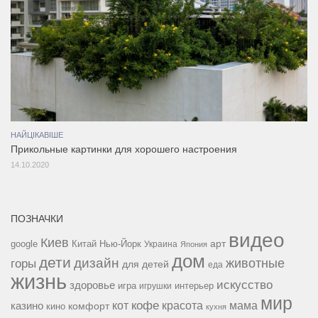
НАЙЦІКАВІШЕ
Прикольные картинки для хорошего настроения
14.10.2020
ПОЗНАЧКИ
видео
Киев
google
Китай
Нью-Йорк
арт
Украина
Япония
дом
дети
дизайн
горы
животные
для детей
еда
жизнь
искусство
здоровье
игра
игрушки
интерьер
мир
кофе
красота
мама
кот
казино
комфорт
кино
кухня