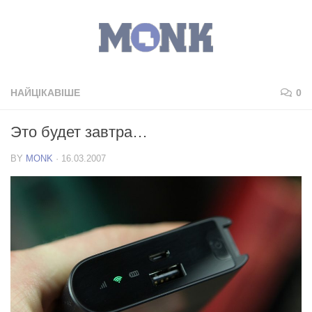
НАЙЦІКАВІШЕ
0
Это будет завтра…
BY
MONK
·
16.03.2007