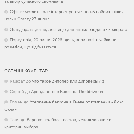
та вибір сучасного споживача
Сфінкс мовчить, але інтернет регоче: топ-5 найсмішніших
новин Єгипту 27 липня
Як підібрати доглядальницю для літньої людини чи хворого
Португалія, 20 липня 2026: день, коли навіть чайки не
розуміли, що відбувається
ОСТАННІ КОМЕНТАРІ
Кайфат
до
Что такое дипопер или дипоперы? :)
Сергей
до
Аренда авто в Киеве на Rentdrive.ua
Роман
до
Утепление балкона в Киеве от компании «Люкс
Окна»
Тоня
до
Вареная колбаса: состав, использование и
критерии выбора