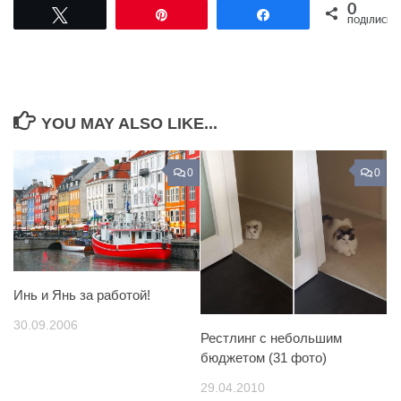
0
Tвітнути
Pin
Поділитися
ПОДІЛИСЬ
YOU MAY ALSO LIKE...
0
0
Инь и Янь за работой!
30.09.2006
Рестлинг с небольшим
бюджетом (31 фото)
29.04.2010