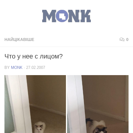
НАЙЦІКАВІШЕ
0
Что у нее с лицом?
BY
MONK
·
27.02.2007