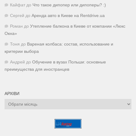
Кайфат
до
Что такое дипопер или дипоперы? :)
Сергей
до
Аренда авто в Киеве на Rentdrive.ua
Роман
до
Утепление балкона в Киеве от компании «Люкс
Окна»
Тоня
до
Вареная колбаса: состав, использование и
критерии выбора
Андрей
до
Обучение в вузах Польши: основные
преимущества для иностранцев
АРХІВИ
Архіви