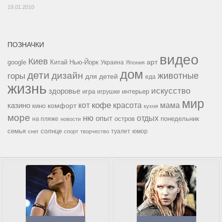
19.01.2010
ПОЗНАЧКИ
видео
Киев
google
Китай
Нью-Йорк
арт
Украина
Япония
дом
дети
дизайн
горы
животные
для детей
еда
жизнь
искусство
здоровье
игра
игрушки
интерьер
мир
кофе
красота
мама
кот
казино
комфорт
кино
кухня
море
ню
опыт
отдых
остров
на пляже
понедельник
новости
семья
солнце
туалет
юмор
снег
спорт
творчество