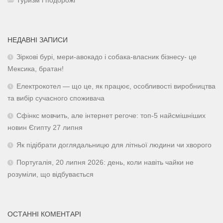
Туризм і подорожі
НЕДАВНІ ЗАПИСИ
Зіркові бурі, мери-авокадо і собака-власник бізнесу- це
Мексика, братан!
Електрокотел — що це, як працює, особливості виробництва
та вибір сучасного споживача
Сфінкс мовчить, але інтернет регоче: топ-5 найсмішніших
новин Єгипту 27 липня
Як підібрати доглядальницю для літньої людини чи хворого
Португалія, 20 липня 2026: день, коли навіть чайки не
розуміли, що відбувається
ОСТАННІ КОМЕНТАРІ