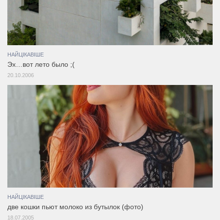
НАЙЦІКАВІШЕ
Эх…вот лето было ;(
20.10.2006
НАЙЦІКАВІШЕ
две кошки пьют молоко из бутылок (фото)
18.07.2005