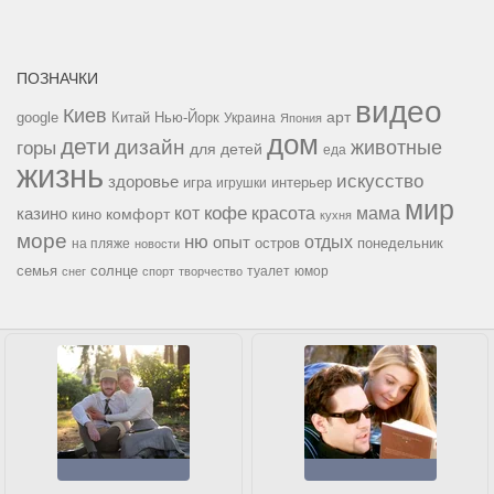
ПОЗНАЧКИ
видео
Киев
google
Китай
Нью-Йорк
арт
Украина
Япония
дом
дети
дизайн
горы
животные
для детей
еда
жизнь
искусство
здоровье
игра
игрушки
интерьер
мир
кофе
красота
мама
кот
казино
комфорт
кино
кухня
море
ню
опыт
отдых
остров
на пляже
понедельник
новости
семья
солнце
туалет
юмор
снег
спорт
творчество