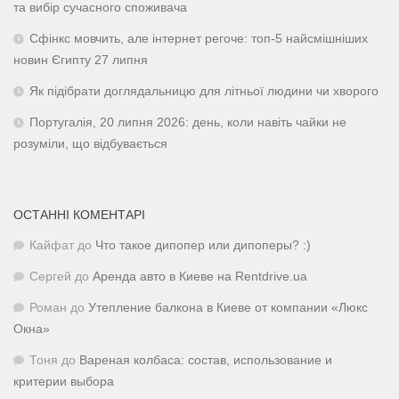
та вибір сучасного споживача
Сфінкс мовчить, але інтернет регоче: топ-5 найсмішніших
новин Єгипту 27 липня
Як підібрати доглядальницю для літньої людини чи хворого
Португалія, 20 липня 2026: день, коли навіть чайки не
розуміли, що відбувається
ОСТАННІ КОМЕНТАРІ
Кайфат
до
Что такое дипопер или дипоперы? :)
Сергей
до
Аренда авто в Киеве на Rentdrive.ua
Роман
до
Утепление балкона в Киеве от компании «Люкс
Окна»
Тоня
до
Вареная колбаса: состав, использование и
критерии выбора