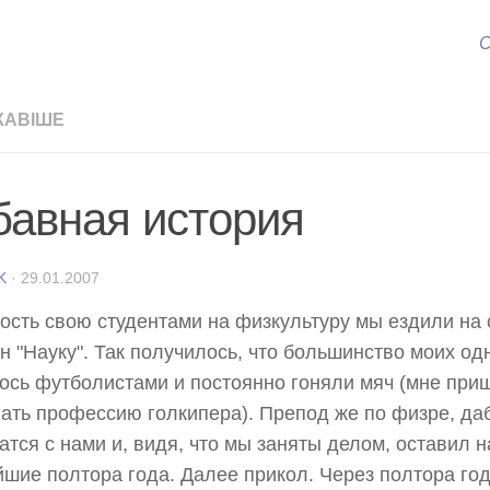
С
КАВІШЕ
бавная история
K
·
29.01.2007
ость свою студентами на физкультуру мы ездили на
н "Науку". Так получилось, что большинство моих од
ось футболистами и постоянно гоняли мяч (мне при
ать профессию голкипера). Препод же по физре, да
атся с нами и, видя, что мы заняты делом, оставил н
шие полтора года. Далее прикол. Через полтора го