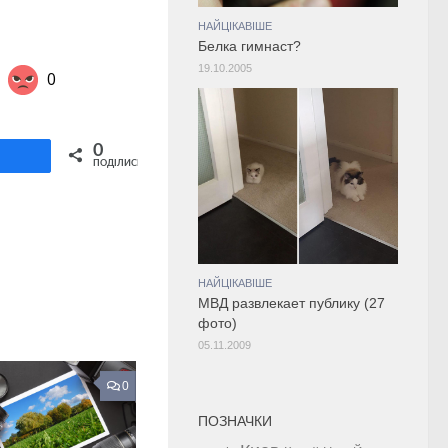
НАЙЦІКАВІШЕ
Белка гимнаст?
19.10.2005
0
Share on Twitter
0
ділитися
ПОДІЛИСЬ
НАЙЦІКАВІШЕ
МВД развлекает публику (27
фото)
05.11.2009
0
ПОЗНАЧКИ