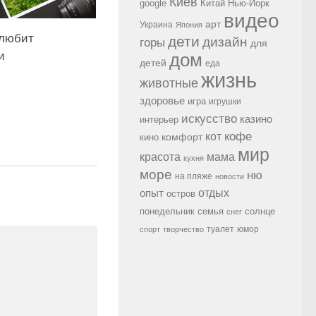
Киев
google
Китай
Нью-Йорк
видео
арт
Украина
Япония
 любит
дети
дизайн
горы
для
и
дом
детей
еда
жизнь
животные
здоровье
игра
игрушки
искусство
казино
интерьер
кофе
кот
комфорт
кино
мир
красота
мама
кухня
море
ню
на пляже
новости
опыт
отдых
остров
семья
солнце
понедельник
снег
туалет
юмор
спорт
творчество