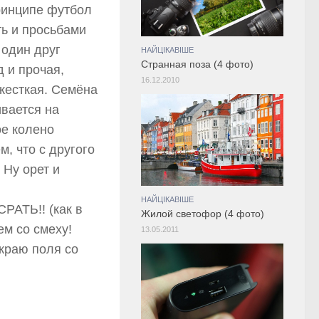
принципе футбол
ь и просьбами
 один друг
НАЙЦІКАВІШЕ
Странная поза (4 фото)
 и прочая,
16.12.2010
 жесткая. Семёна
ивается на
ое колено
, что с другого
 Ну орет и
НАЙЦІКАВІШЕ
РАТЬ!! (как в
Жилой светофор (4 фото)
ем со смеху!
13.05.2011
 краю поля со