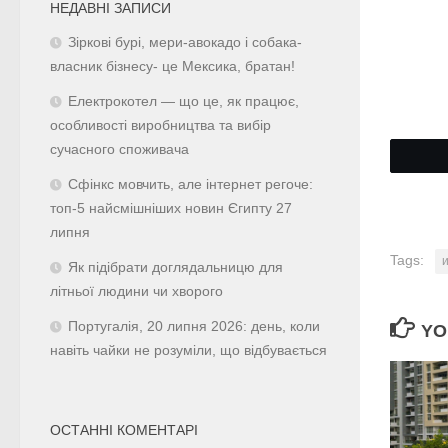
НЕДАВНІ ЗАПИСИ
Зіркові бурі, мери-авокадо і собака-
власник бізнесу- це Мексика, братан!
Електрокотел — що це, як працює,
особливості виробництва та вибір
сучасного споживача
Сфінкс мовчить, але інтернет регоче:
топ-5 найсмішніших новин Єгипту 27
липня
Tags:
Як підібрати доглядальницю для
літньої людини чи хворого
Португалія, 20 липня 2026: день, коли
YO
навіть чайки не розуміли, що відбувається
ОСТАННІ КОМЕНТАРІ