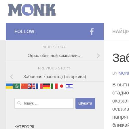
FOLLOW:
НАЙЦІ
NEXT STORY
За
Офис обычной компании…
PREVIOUS STORY
BY
MON
Забавная красота :) (из архива)
В бытн
стадио
оказал
Пошук:
осваив
напряг
ближай
КАТЕГОРІЇ