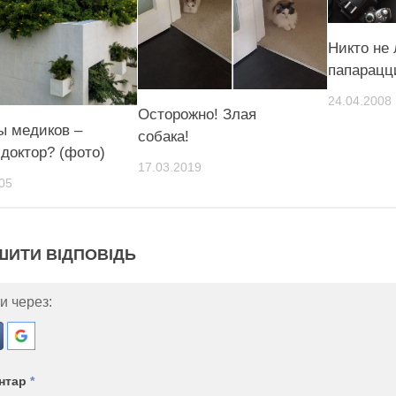
Никто не
папарацц
24.04.2008
Осторожно! Злая
ы медиков –
собака!
 доктор? (фото)
17.03.2019
05
ШИТИ ВІДПОВІДЬ
и через:
нтар
*