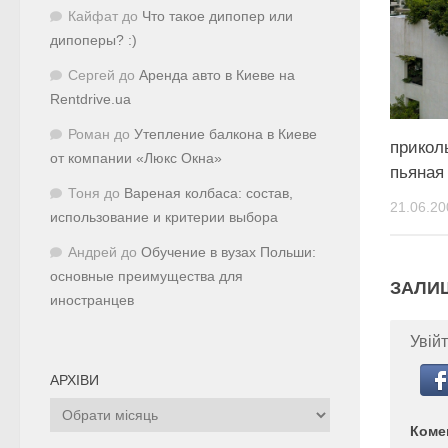
Кайфат
до
Что такое дипопер или
дипоперы? :)
Сергей
до
Аренда авто в Киеве на
Rentdrive.ua
Роман
до
Утепление балкона в Киеве
прикол
от компании «Люкс Окна»
пьяная
Тоня
до
Вареная колбаса: состав,
21.06.20
использование и критерии выбора
Андрей
до
Обучение в вузах Польши:
основные преимущества для
ЗАЛИ
иностранцев
Увійт
АРХІВИ
Архіви
Коме