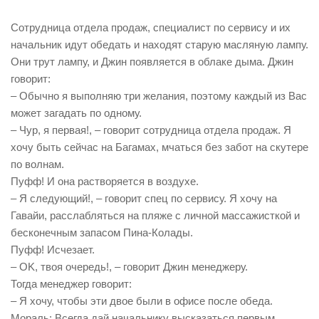
Сотрудница отдела продаж, специалист по сервису и их
начальник идут обедать и находят старую масляную лампу.
Они трут лампу, и Джин появляется в облаке дыма. Джин
говорит:
– Обычно я выполняю три желания, поэтому каждый из Вас
может загадать по одному.
– Чур, я первая!, – говорит сотрудница отдела продаж. Я
хочу быть сейчас на Багамах, мчаться без забот на скутере
по волнам.
Пуфф! И она растворяется в воздухе.
– Я следующий!, – говорит спец по сервису. Я хочу на
Гавайи, расслабляться на пляже с личной массажисткой и
бесконечным запасом Пина-Колады.
Пуфф! Исчезает.
– OK, твоя очередь!, – говорит Джин менеджеру.
Тогда менеджер говорит:
– Я хочу, чтобы эти двое были в офисе после обеда.
Мораль: Всегда дай начальнику высказаться первым.