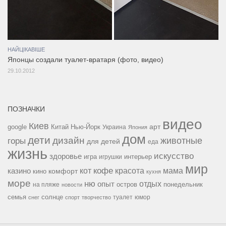
НАЙЦІКАВІШЕ
Японцы создали туалет-вратаря (фото, видео)
29.10.2012
ПОЗНАЧКИ
видео
Киев
google
Китай
Нью-Йорк
арт
Украина
Япония
дом
дети
дизайн
горы
животные
для детей
еда
жизнь
искусство
здоровье
игра
игрушки
интерьер
мир
кофе
красота
мама
кот
казино
комфорт
кино
кухня
море
ню
опыт
отдых
остров
на пляже
понедельник
новости
семья
солнце
туалет
юмор
снег
спорт
творчество