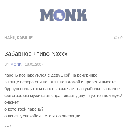
НАЙЦІКАВІШЕ
0
Забавное чтиво №ххх
BY
MONK
·
18.01.2007
парень познакомился с девушкой на вечиринке
в конце вечера они пошли к ней домой и провели вместе
бурную ночь.утром парень замечает на тумбочке в спалне
фотографию мужика.он спрашивает девушку:ето твой муж?
она:нет
он:ето твой парень?
она:нет..успокойся…ето я до операции
* * *