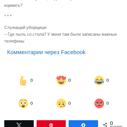
кормить?
* * *
Служащий уборщице:
– Где пыль со стола? У меня там были записаны важные
телефоны
Комментарии через Facebook
0
0
0
0
0
0
0
Tвітнути
Pin
Поділитися