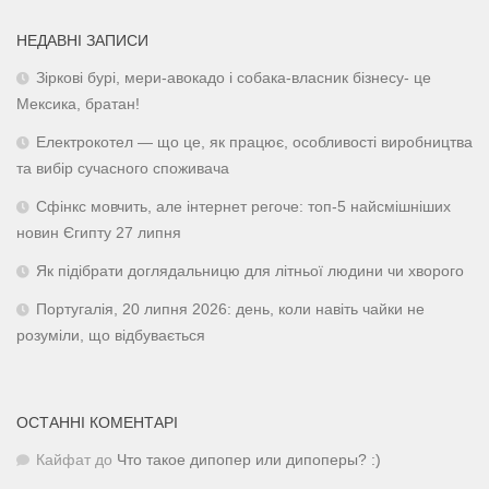
НЕДАВНІ ЗАПИСИ
Зіркові бурі, мери-авокадо і собака-власник бізнесу- це
Мексика, братан!
Електрокотел — що це, як працює, особливості виробництва
та вибір сучасного споживача
Сфінкс мовчить, але інтернет регоче: топ-5 найсмішніших
новин Єгипту 27 липня
Як підібрати доглядальницю для літньої людини чи хворого
Португалія, 20 липня 2026: день, коли навіть чайки не
розуміли, що відбувається
ОСТАННІ КОМЕНТАРІ
Кайфат
до
Что такое дипопер или дипоперы? :)