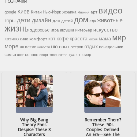
ПОЗНАЧКИ
видео
Киев
google
Китай
Нью-Йорк
арт
Украина
Япония
дом
дети
дизайн
горы
животные
для детей
еда
жизнь
искусство
здоровье
игра
игрушки
интерьер
мир
кофе
красота
мама
кот
казино
комфорт
кино
кухня
море
ню
опыт
отдых
остров
на пляже
понедельник
новости
семья
солнце
туалет
юмор
снег
спорт
творчество