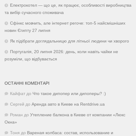
Електрокотел — що це, як працює, особливості виробництва
та вибір сучасного споживача
Сфінкс мовчить, але інтернет регоче: топ-5 найсмішніших
новин Єгипту 27 липня
Як підібрати доглядальницю для літньої людини чи хворого
Португалія, 20 липня 2026: день, коли навіть чайки не
розуміли, що відбувається
ОСТАННІ КОМЕНТАРІ
Кайфат
до
Что такое дипопер или дипоперы? :)
Сергей
до
Аренда авто в Киеве на Rentdrive.ua
Роман
до
Утепление балкона в Киеве от компании «Люкс
Окна»
Тоня
до
Вареная колбаса: состав, использование и