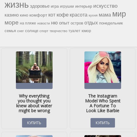
жизнь
искусство
здоровье
игра
игрушки
интерьер
мир
кофе
красота
мама
кот
казино
комфорт
кино
кухня
море
ню
опыт
отдых
остров
на пляже
понедельник
новости
семья
солнце
туалет
юмор
снег
спорт
творчество