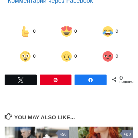
Комментарии через Facebook
0
0
0
0
0
0
0
Tвітнути
Pin
Поділитися
ПОДІЛИСЬ
YOU MAY ALSO LIKE...
0
0