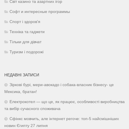
Світ казино та азартних ігор
Софт и интересные программы
Спорт і здоров'я
Техніка та гаджети
Тільки для дівчат
Туризм і подорожі
НЕДАВНІ ЗАПИСИ
Зіркові бурі, мери-авокадо і собака-власник бізнесу- це
Мексика, братан!
Електрокотел — що це, як працює, особливості виробництва
та вибір сучасного споживача
Сфінкс мовчить, але інтернет регоче: топ-5 найсмішніших
новин Єгипту 27 липня