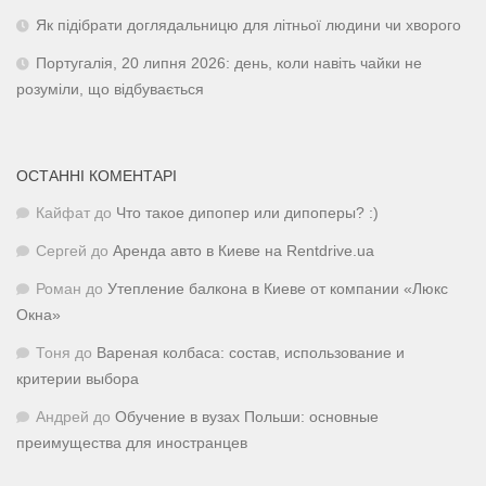
Як підібрати доглядальницю для літньої людини чи хворого
Португалія, 20 липня 2026: день, коли навіть чайки не
розуміли, що відбувається
ОСТАННІ КОМЕНТАРІ
Кайфат
до
Что такое дипопер или дипоперы? :)
Сергей
до
Аренда авто в Киеве на Rentdrive.ua
Роман
до
Утепление балкона в Киеве от компании «Люкс
Окна»
Тоня
до
Вареная колбаса: состав, использование и
критерии выбора
Андрей
до
Обучение в вузах Польши: основные
преимущества для иностранцев