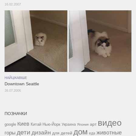
16.02.2007
НАЙЦІКАВІШЕ
Downtown Seattle
26.07.2006
ПОЗНАЧКИ
видео
Киев
google
Китай
Нью-Йорк
арт
Украина
Япония
дом
дети
дизайн
горы
животные
для детей
еда