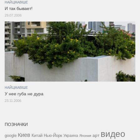
НАЙЦІКАВІШЕ
И так бывает!
29.07.2006
НАЙЦІКАВІШЕ
У нее губа не дура
23.11.2006
ПОЗНАЧКИ
видео
Киев
google
Китай
Нью-Йорк
арт
Украина
Япония