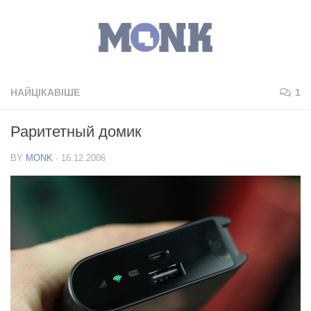
НАЙЦІКАВІШЕ
1
Раритетный домик
BY
MONK
·
16.12.2006