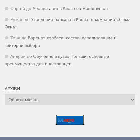
Сергей
до
Аренда авто в Киеве на Rentdrive.ua
Роман
до
Утепление балкона в Киеве от компании «Люкс
Окна»
Тоня
до
Вареная колбаса: состав, использование и
критерии выбора
Андрей
до
Обучение в вузах Польши: основные
преимущества для иностранцев
АРХІВИ
Архіви