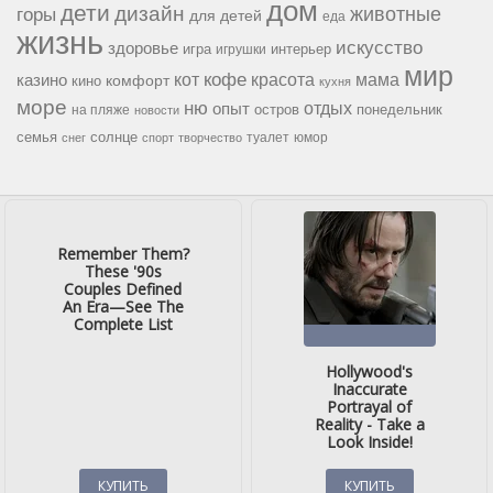
дом
дети
дизайн
горы
животные
для детей
еда
жизнь
искусство
здоровье
игра
игрушки
интерьер
мир
кофе
красота
мама
кот
казино
комфорт
кино
кухня
море
ню
опыт
отдых
остров
на пляже
понедельник
новости
семья
солнце
туалет
юмор
снег
спорт
творчество