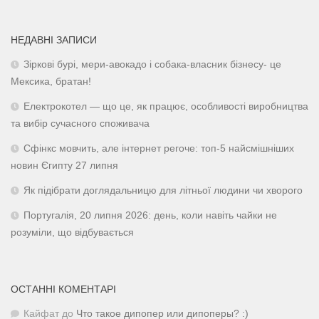
НЕДАВНІ ЗАПИСИ
Зіркові бурі, мери-авокадо і собака-власник бізнесу- це
Мексика, братан!
Електрокотел — що це, як працює, особливості виробництва
та вибір сучасного споживача
Сфінкс мовчить, але інтернет регоче: топ-5 найсмішніших
новин Єгипту 27 липня
Як підібрати доглядальницю для літньої людини чи хворого
Португалія, 20 липня 2026: день, коли навіть чайки не
розуміли, що відбувається
ОСТАННІ КОМЕНТАРІ
Кайфат
до
Что такое дипопер или дипоперы? :)