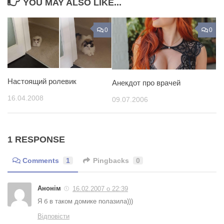
YOU MAY ALSO LIKE...
0
0
Настоящий ролевик
Анекдот про врачей
16.04.2008
09.07.2006
1 RESPONSE
Comments
1
Pingbacks
0
Анонім
16.02.2007 о 22:39
Я б в таком домике полазила)))
Відповісти