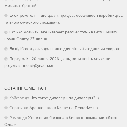
Мексика, братан!
Електрокотел — що це, як працює, особливості виробництва
та вибір сучасного споживача
Сфінкс мовчить, але інтернет регоче: топ-5 найсмішніших
новин Єгипту 27 липня
Як підібрати доглядальницю для літньої людини чи хворого
Португалія, 20 липня 2026: день, коли навіть чайки не
розуміли, що відбувається
ОСТАННІ КОМЕНТАРІ
Кайфат
до
Что такое дипопер или дипоперы? :)
Сергей
до
Аренда авто в Киеве на Rentdrive.ua
Роман
до
Утепление балкона в Киеве от компании «Люкс
Окна»