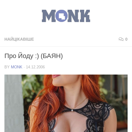
НАЙЦІКАВІШЕ
0
Про Йоду :) (БАЯН)
BY
MONK
·
14.12.2006