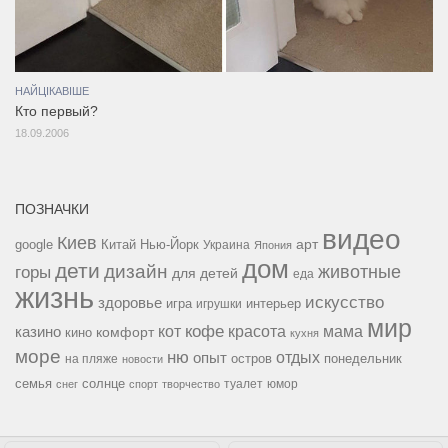
НАЙЦІКАВІШЕ
Кто первый?
18.09.2006
ПОЗНАЧКИ
видео
Киев
google
Китай
Нью-Йорк
арт
Украина
Япония
дом
дети
дизайн
горы
животные
для детей
еда
жизнь
искусство
здоровье
игра
игрушки
интерьер
мир
кофе
красота
мама
кот
казино
комфорт
кино
кухня
море
ню
опыт
отдых
остров
на пляже
понедельник
новости
семья
солнце
туалет
юмор
снег
спорт
творчество