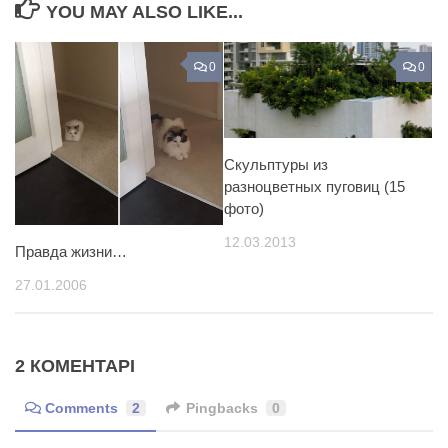
YOU MAY ALSO LIKE...
0
0
Скульптуры из
разноцветных пуговиц (15
фото)
12.03.2013
Правда жизни…
27.01.2006
2 КОМЕНТАРІ
Comments
2
Pingbacks
0