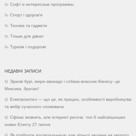
Софт и интересные программы
Спорт і здоров'я
Техніка та гаджети
Тільки для дівчат
Туризм і подорожі
НЕДАВНІ ЗАПИСИ
Зіркові бурі, мери-авокадо і собака-власник бізнесу- це
Мексика, братан!
Електрокотел — що це, як працює, особливості виробництва
та вибір сучасного споживача
Сфінкс мовчить, але інтернет регоче: топ-5 найсмішніших
новин Єгипту 27 липня
Як підібрати доглядальницю для літньої людини чи хворого