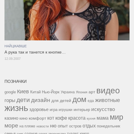
НАЙЦІКАВІШЕ
А рука так и танется к кнопке…
12.09.2007
ПОЗНАЧКИ
видео
Киев
google
Китай
Нью-Йорк
арт
Украина
Япония
дом
дети
дизайн
горы
животные
для детей
еда
жизнь
искусство
здоровье
игра
игрушки
интерьер
мир
кофе
красота
мама
кот
казино
комфорт
кино
кухня
море
ню
опыт
отдых
остров
на пляже
понедельник
новости
семья
солнце
туалет
юмор
снег
спорт
творчество