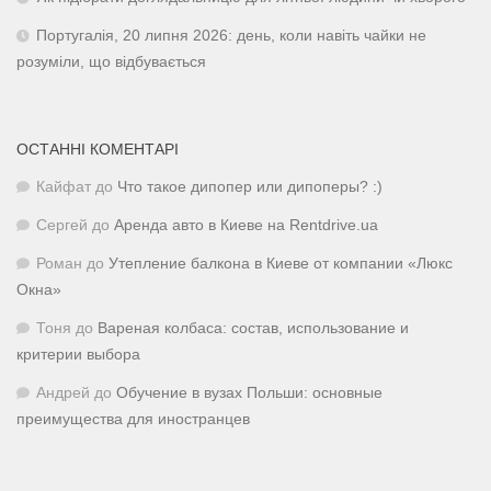
Португалія, 20 липня 2026: день, коли навіть чайки не
розуміли, що відбувається
ОСТАННІ КОМЕНТАРІ
Кайфат
до
Что такое дипопер или дипоперы? :)
Сергей
до
Аренда авто в Киеве на Rentdrive.ua
Роман
до
Утепление балкона в Киеве от компании «Люкс
Окна»
Тоня
до
Вареная колбаса: состав, использование и
критерии выбора
Андрей
до
Обучение в вузах Польши: основные
преимущества для иностранцев