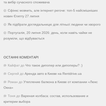
та вибір сучасного споживача
Сфінкс мовчить, але інтернет регоче: топ-5 найсмішніших
новин Єгипту 27 липня
Як підібрати доглядальницю для літньої людини чи хворого
Португалія, 20 липня 2026: день, коли навіть чайки не
розуміли, що відбувається
ОСТАННІ КОМЕНТАРІ
Кайфат
до
Что такое дипопер или дипоперы? :)
Сергей
до
Аренда авто в Киеве на Rentdrive.ua
Роман
до
Утепление балкона в Киеве от компании «Люкс
Окна»
Тоня
до
Вареная колбаса: состав, использование и
критерии выбора