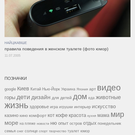
НАЙЦІКАВІШЕ
правила поведения в женском туалете (фото юмор)
11.07.2005
ПОЗНАЧКИ
видео
Киев
google
Китай
Нью-Йорк
арт
Украина
Япония
дом
дети
дизайн
горы
животные
для детей
еда
жизнь
искусство
здоровье
игра
игрушки
интерьер
мир
кофе
красота
мама
кот
казино
комфорт
кино
кухня
море
ню
опыт
отдых
остров
на пляже
понедельник
новости
семья
солнце
туалет
юмор
снег
спорт
творчество