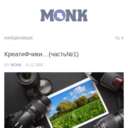
НАЙЦІКАВІШЕ
0
КреатиФчики…(часть№1)
BY
MONK
·
15.11.2006