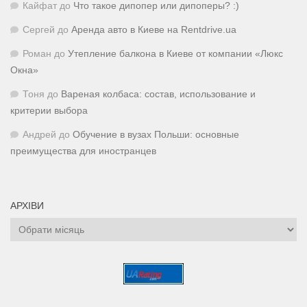
Кайфат
до
Что такое дипопер или дипоперы? :)
Сергей
до
Аренда авто в Киеве на Rentdrive.ua
Роман
до
Утепление балкона в Киеве от компании «Люкс
Окна»
Тоня
до
Вареная колбаса: состав, использование и
критерии выбора
Андрей
до
Обучение в вузах Польши: основные
преимущества для иностранцев
АРХІВИ
Архіви