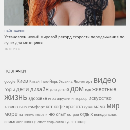
НАЙЦІКАВІШЕ
Установлен новый мировой рекорд скорости передвижения по
суше для мотоцикла
16.10.2006
ПОЗНАЧКИ
видео
Киев
google
Китай
Нью-Йорк
арт
Украина
Япония
дом
дети
дизайн
горы
животные
для детей
еда
жизнь
искусство
здоровье
игра
игрушки
интерьер
мир
кофе
красота
мама
кот
казино
комфорт
кино
кухня
море
ню
опыт
отдых
остров
на пляже
понедельник
новости
семья
солнце
туалет
юмор
снег
спорт
творчество