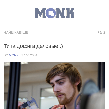
НАЙЦІКАВІШЕ
2
Типа дофига деловые :)
BY
MONK
·
27.10.2006