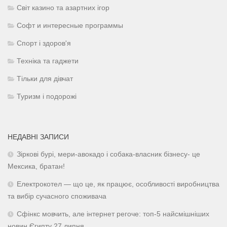
Світ казино та азартних ігор
Софт и интересные программы
Спорт і здоров'я
Техніка та гаджети
Тільки для дівчат
Туризм і подорожі
НЕДАВНІ ЗАПИСИ
Зіркові бурі, мери-авокадо і собака-власник бізнесу- це
Мексика, братан!
Електрокотел — що це, як працює, особливості виробництва
та вибір сучасного споживача
Сфінкс мовчить, але інтернет регоче: топ-5 найсмішніших
новин Єгипту 27 липня