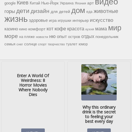
видео
Киев
google
Китай
Нью-Йорк
арт
Украина
Япония
дом
дети
дизайн
горы
животные
для детей
еда
жизнь
искусство
здоровье
игра
игрушки
интерьер
мир
кофе
красота
мама
кот
казино
комфорт
кино
кухня
море
ню
опыт
отдых
остров
на пляже
понедельник
новости
семья
солнце
туалет
юмор
снег
спорт
творчество