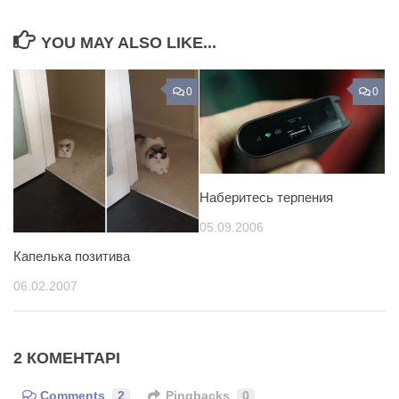
YOU MAY ALSO LIKE...
0
0
Наберитесь терпения
05.09.2006
Капелька позитива
06.02.2007
2 КОМЕНТАРІ
Comments
2
Pingbacks
0