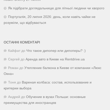
Як підібрати доглядальницю для літньої людини чи хворого
Португалія, 20 липня 2026: день, коли навіть чайки не
розуміли, що відбувається
ОСТАННІ КОМЕНТАРІ
Кайфат
до
Что такое дипопер или дипоперы? :)
Сергей
до
Аренда авто в Киеве на Rentdrive.ua
Роман
до
Утепление балкона в Киеве от компании «Люкс
Окна»
Тоня
до
Вареная колбаса: состав, использование и
критерии выбора
Андрей
до
Обучение в вузах Польши: основные
преимущества для иностранцев