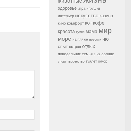
животные
здоровье
игра
игрушки
искусство
казино
интерьер
кофе
кот
комфорт
кино
мир
красота
мама
кухня
море
ню
на пляже
новости
опыт
отдых
остров
семья
солнце
понедельник
снег
туалет
юмор
спорт
творчество