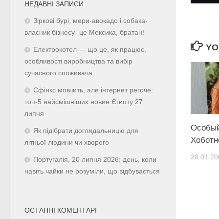
НЕДАВНІ ЗАПИСИ
Зіркові бурі, мери-авокадо і собака-
власник бізнесу- це Мексика, братан!
YO
Електрокотел — що це, як працює,
особливості виробництва та вибір
сучасного споживача
Сфінкс мовчить, але інтернет регоче:
топ-5 найсмішніших новин Єгипту 27
липня
Особый
Як підібрати доглядальницю для
Хоботн
літньої людини чи хворого
28.01.20
Португалія, 20 липня 2026: день, коли
навіть чайки не розуміли, що відбувається
ОСТАННІ КОМЕНТАРІ