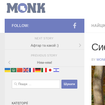
FOLLOW:
НАЙЦІ
NEXT STORY
Си
Афтар та какой :)
PREVIOUS STORY
BY
MON
Ням-ням!
Пошук:
КАТЕГОРІЇ