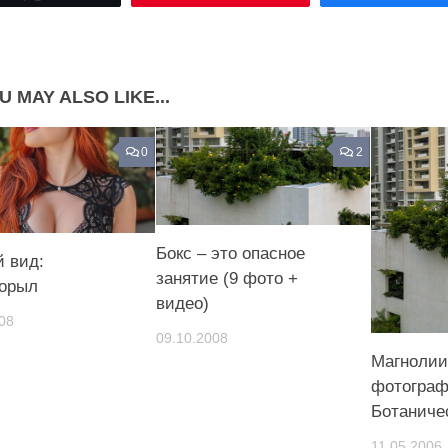
Share on Pinterest
U MAY ALSO LIKE...
0
2
Бокс – это опасное
 вид:
занятие (9 фото +
орыл
видео)
08
09.10.2008
Магнолии
фотогра
Ботаниче
11.05.2006