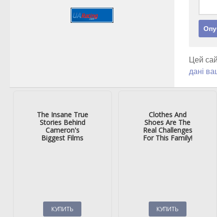
Цей сай
дані ва