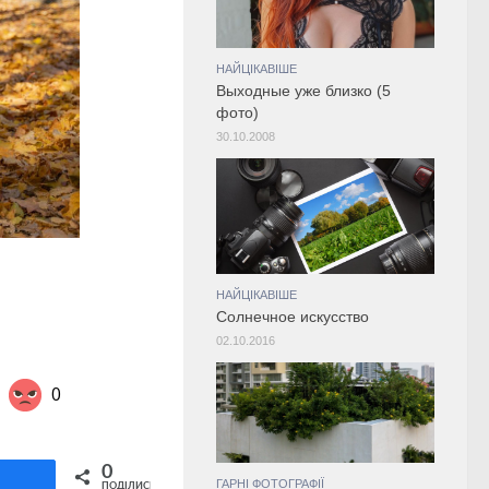
НАЙЦІКАВІШЕ
Выходные уже близко (5
фото)
30.10.2008
НАЙЦІКАВІШЕ
Солнечное искусство
02.10.2016
0
Share on Twitter
0
ділитися
ГАРНІ ФОТОГРАФІЇ
ПОДІЛИСЬ