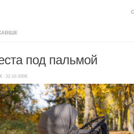
С
КАВІШЕ
еста под пальмой
K
·
22.10.2006