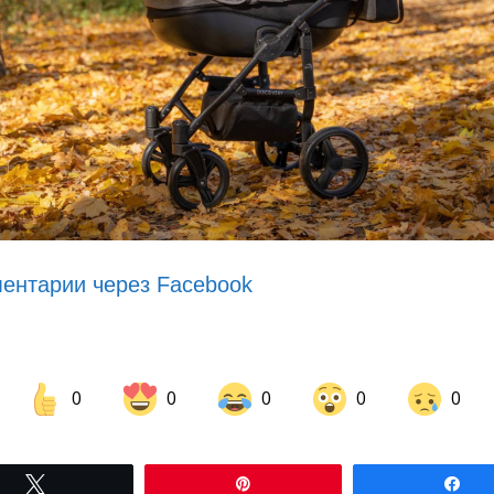
ентарии через Facebook
0
0
0
0
0
Share on Facebook
Share on LinkedIn
Tвітнути
Pin
По