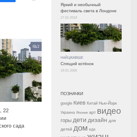
Яркий и необычный
фестиваль света в Лондоне
27.01.2018
2
НАЙЦІКАВІШЕ
Спящий котёнок
19.01.2006
ПОЗНАЧКИ
Киев
google
Китай
Нью-Йорк
видео
, 22
арт
Украина
Япония
фии
дети
дизайн
горы
для
ского сада
дом
детей
еда
жизнь