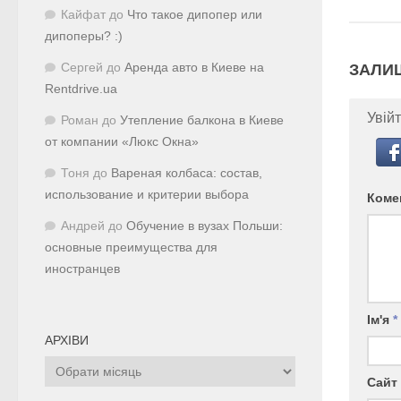
Кайфат
до
Что такое дипопер или
дипоперы? :)
Сергей
до
Аренда авто в Киеве на
ЗАЛИ
Rentdrive.ua
Увійт
Роман
до
Утепление балкона в Киеве
от компании «Люкс Окна»
Тоня
до
Вареная колбаса: состав,
использование и критерии выбора
Коме
Андрей
до
Обучение в вузах Польши:
основные преимущества для
иностранцев
Ім'я
*
АРХІВИ
Архіви
Сайт