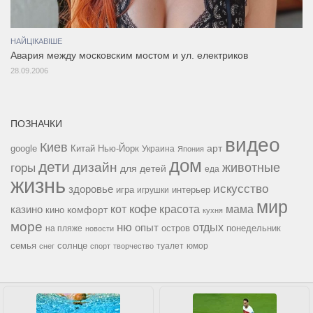
НАЙЦІКАВІШЕ
Авария между московским мостом и ул. електриков
28.09.2006
ПОЗНАЧКИ
видео
Киев
google
Китай
Нью-Йорк
арт
Украина
Япония
дом
дети
дизайн
горы
животные
для детей
еда
жизнь
искусство
здоровье
игра
игрушки
интерьер
мир
кофе
красота
мама
кот
казино
комфорт
кино
кухня
море
ню
опыт
отдых
остров
на пляже
понедельник
новости
семья
солнце
туалет
юмор
снег
спорт
творчество