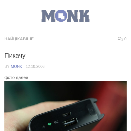
НАЙЦІКАВІШЕ
0
Пикачу
BY
MONK
·
12.10.2006
фото далее