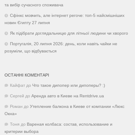
та вибір сучасного споживача
Сфінкс мовчить, але інтернет регоче: топ-5 найсмішніших
новин Єгипту 27 липня
Як підібрати доглядальницю для літньої людини чи хворого
Португалія, 20 липня 2026: день, коли навіть чайки не
розуміли, що відбувається
ОСТАННІ КОМЕНТАРІ
Кайфат
до
Что такое дипопер или дипоперы? :)
Сергей
до
Аренда авто в Киеве на Rentdrive.ua
Роман
до
Утепление балкона в Киеве от компании «Люкс
Окна»
Тоня
до
Вареная колбаса: состав, использование и
критерии выбора