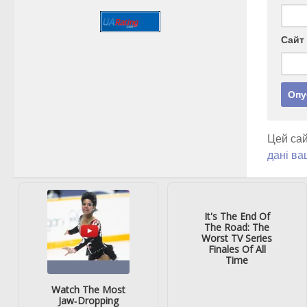
Сайт
Цей сай
дані ва