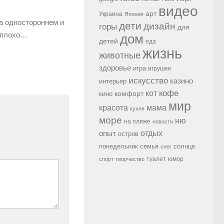
видео
арт
Украина
Япония
а одностороннем и
дети
дизайн
горы
для
т плохо…
дом
детей
еда
жизнь
животные
здоровье
игра
игрушки
искусство
казино
интерьер
кофе
кот
комфорт
кино
мир
красота
мама
кухня
море
ню
на пляже
новости
опыт
отдых
остров
семья
солнце
понедельник
снег
туалет
юмор
спорт
творчество