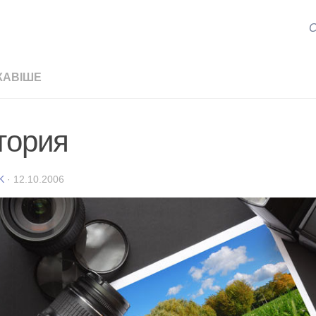
С
КАВІШЕ
тория
K
·
12.10.2006