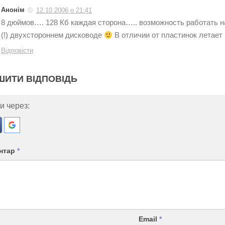
Анонім
12.10.2006 о 21:41
8 дюймов…. 128 Кб каждая сторона….. возможность работать н
(!) двухстороннем дисководе
В отличии от пластинок летае
Відповісти
ШИТИ ВІДПОВІДЬ
и через:
нтар
*
Email
*