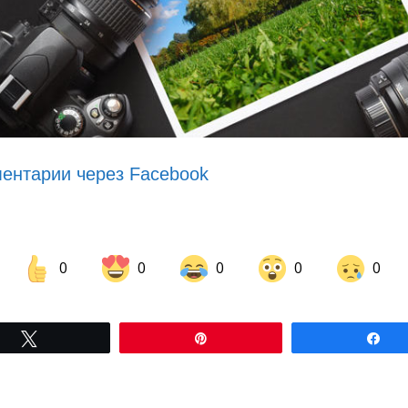
ентарии через Facebook
0
0
0
0
0
Share on Facebook
Share on LinkedIn
Tвітнути
Pin
По
Share on Pinterest