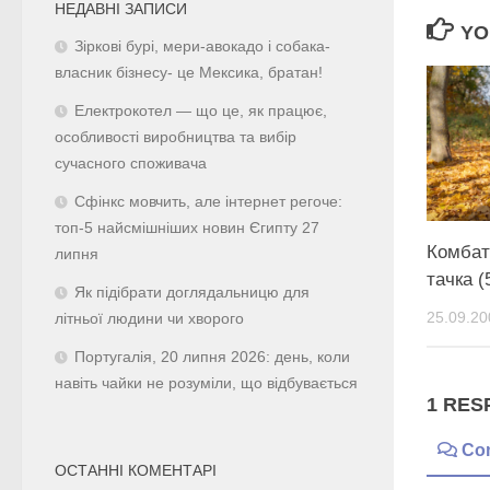
НЕДАВНІ ЗАПИСИ
YO
Зіркові бурі, мери-авокадо і собака-
власник бізнесу- це Мексика, братан!
Електрокотел — що це, як працює,
особливості виробництва та вибір
сучасного споживача
Сфінкс мовчить, але інтернет регоче:
топ-5 найсмішніших новин Єгипту 27
Комбат
липня
тачка (
Як підібрати доглядальницю для
25.09.20
літньої людини чи хворого
Португалія, 20 липня 2026: день, коли
навіть чайки не розуміли, що відбувається
1 RES
Co
ОСТАННІ КОМЕНТАРІ