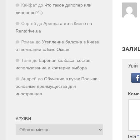
Кайфат
до
Что такое дипопер или
дипоперы? :)
Сергей
до
Аренда авто в Киеве на
Rentdrive.ua
Роман
до
Утепление балкона в Киеве
ЗАЛИ
от компании «Люкс Окна»
Тоня
до
Вареная колбаса: состав,
Увійт
использование и критерии выбора
Андрей
до
Обучение в вузах Польши:
основные преимущества для
Коме
иностранцев
АРХІВИ
Архіви
Ім'я
*