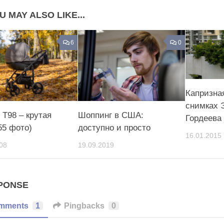
U MAY ALSO LIKE...
6
0
Капризная
снимках 
 Т98 – крутая
Шоппинг в США:
Гордеева
55 фото)
доступно и просто
16.01.2015
08
19.09.2019
PONSE
mments
1
Pingbacks
0