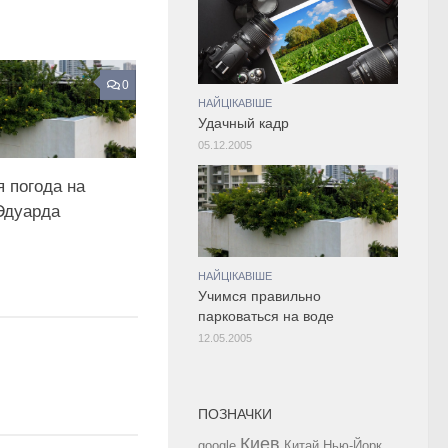
0
НАЙЦІКАВІШЕ
Удачный кадр
05.12.2005
 погода на
Эдуарда
НАЙЦІКАВІШЕ
Учимся правильно
парковаться на воде
12.05.2005
ПОЗНАЧКИ
Киев
google
Китай
Нью-Йорк