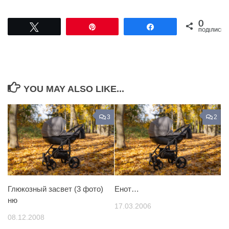
0
Tвітнути
Pin
Поділитися
ПОДІЛИСЬ
YOU MAY ALSO LIKE...
3
2
Глюкозный засвет (3 фото)
Енот…
ню
17.03.2006
08.12.2008