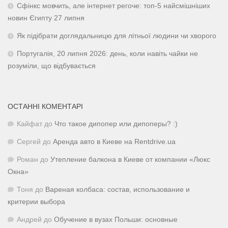
Сфінкс мовчить, але інтернет регоче: топ-5 найсмішніших
новин Єгипту 27 липня
Як підібрати доглядальницю для літньої людини чи хворого
Португалія, 20 липня 2026: день, коли навіть чайки не
розуміли, що відбувається
ОСТАННІ КОМЕНТАРІ
Кайфат
до
Что такое дипопер или дипоперы? :)
Сергей
до
Аренда авто в Киеве на Rentdrive.ua
Роман
до
Утепление балкона в Киеве от компании «Люкс
Окна»
Тоня
до
Вареная колбаса: состав, использование и
критерии выбора
Андрей
до
Обучение в вузах Польши: основные