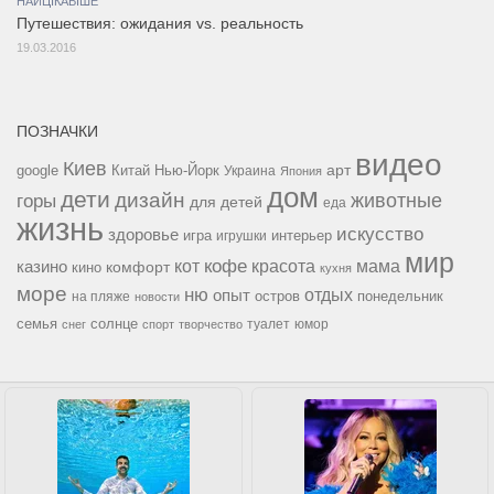
НАЙЦІКАВІШЕ
Путешествия: ожидания vs. реальность
19.03.2016
ПОЗНАЧКИ
видео
Киев
google
Китай
Нью-Йорк
арт
Украина
Япония
дом
дети
дизайн
горы
животные
для детей
еда
жизнь
искусство
здоровье
игра
игрушки
интерьер
мир
кофе
красота
мама
кот
казино
комфорт
кино
кухня
море
ню
опыт
отдых
остров
на пляже
понедельник
новости
семья
солнце
туалет
юмор
снег
спорт
творчество