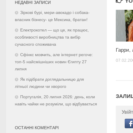
YO
НЕДАВНІ ЗАПИСИ
Зіркові бурі, мери-авокадо і собака-
власник бізнесу- це Мексика, братан!
Електрокотел — що це, як працює,
особливості виробництва та вибір
сучасного споживача
Гарри, 
Сфінкс мовчить, але інтернет регоче:
07.02.20
топ-5 найсмішніших новин Єгипту 27
липня
Як підібрати доглядальницю для
літньої людини чи хворого
ЗАЛИ
Португалія, 20 липня 2026: день, коли
навіть чайки не розуміли, що відбувається
Увійт
ОСТАННІ КОМЕНТАРІ