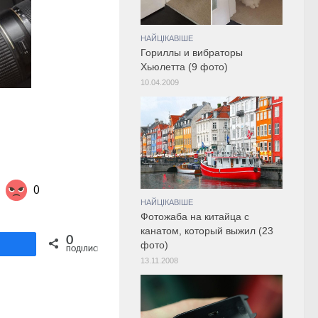
НАЙЦІКАВІШЕ
Гориллы и вибраторы
Хьюлетта (9 фото)
10.04.2009
0
НАЙЦІКАВІШЕ
Фотожаба на китайца с
канатом, который выжил (23
Share on Twitter
0
ділитися
фото)
ПОДІЛИСЬ
13.11.2008