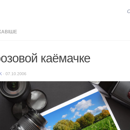
С
КАВІШЕ
розовой каёмачке
K
·
07.10.2006