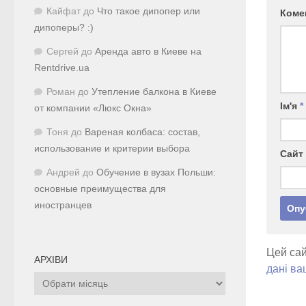
Кайфат
до
Что такое дипопер или
Коме
дипоперы? :)
Сергей
до
Аренда авто в Киеве на
Rentdrive.ua
Роман
до
Утепление балкона в Киеве
Ім'я
*
от компании «Люкс Окна»
Тоня
до
Вареная колбаса: состав,
использование и критерии выбора
Сайт
Андрей
до
Обучение в вузах Польши:
основные преимущества для
иностранцев
Цей сай
АРХІВИ
дані ва
Архіви