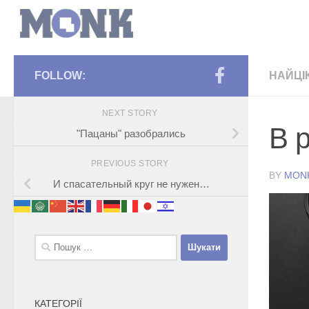
FOLLOW:
НАЙЦІ
NEXT STORY
В 
"Пацаны" разобрались
PREVIOUS STORY
BY
MON
И спасательный круг не нужен…
Пошук:
КАТЕГОРІЇ