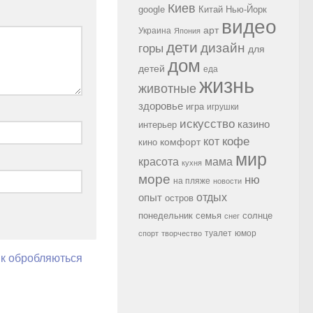
Киев
google
Китай
Нью-Йорк
видео
арт
Украина
Япония
дети
дизайн
горы
для
дом
детей
еда
жизнь
животные
здоровье
игра
игрушки
искусство
казино
интерьер
кофе
кот
комфорт
кино
мир
красота
мама
кухня
море
ню
на пляже
новости
опыт
отдых
остров
семья
солнце
понедельник
снег
туалет
юмор
спорт
творчество
як обробляються