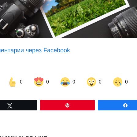
ентарии через Facebook
0
0
0
0
0
Share on Facebook
Share on LinkedIn
Tвітнути
Pin
По
Share on Pinterest