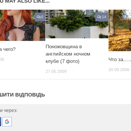
U MAY ALSO LIKE...
0
14
Поножовщина в
а чего?
английском ночном
Что за……
06
клубе (7 фото)
20.09.2006
27.05.2009
ШИТИ ВІДПОВІДЬ
и через: