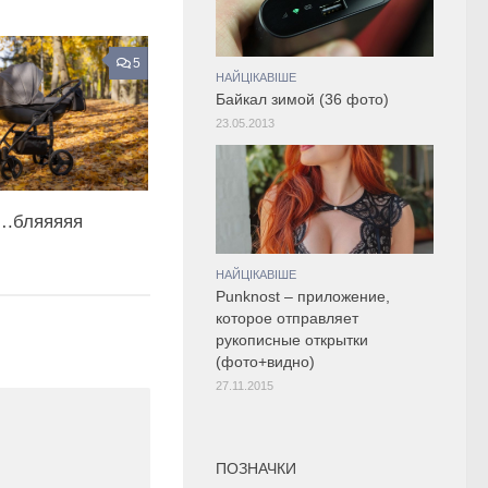
5
НАЙЦІКАВІШЕ
Байкал зимой (36 фото)
23.05.2013
.бляяяяя
НАЙЦІКАВІШЕ
Punknost – приложение,
которое отправляет
рукописные открытки
(фото+видно)
27.11.2015
ПОЗНАЧКИ