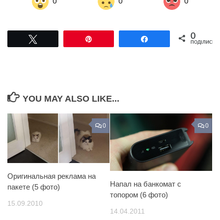
0
0
0
0
Tвітнути
Pin
Поділитися
ПОДІЛИСЬ
YOU MAY ALSO LIKE...
0
0
Оригинальная реклама на
Напал на банкомат с
пакете (5 фото)
топором (6 фото)
15.09.2010
14.04.2011