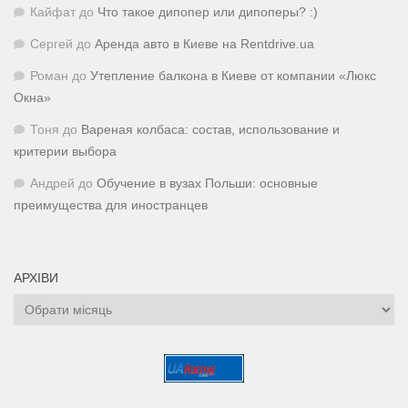
Кайфат
до
Что такое дипопер или дипоперы? :)
Сергей
до
Аренда авто в Киеве на Rentdrive.ua
Роман
до
Утепление балкона в Киеве от компании «Люкс
Окна»
Тоня
до
Вареная колбаса: состав, использование и
критерии выбора
Андрей
до
Обучение в вузах Польши: основные
преимущества для иностранцев
АРХІВИ
Архіви