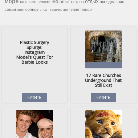
море
ню
опыт
отдых
остров
на пляже
понедельник
новости
семья
солнце
туалет
юмор
снег
спорт
творчество