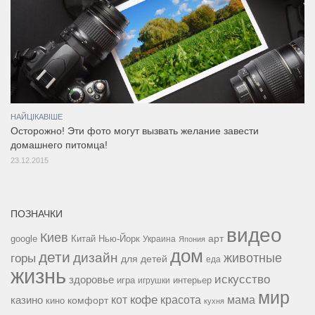
НАЙЦІКАВІШЕ
Осторожно! Эти фото могут вызвать желание завести
домашнего питомца!
23.12.2015
ПОЗНАЧКИ
видео
Киев
google
Китай
Нью-Йорк
арт
Украина
Япония
дом
дети
дизайн
горы
животные
для детей
еда
жизнь
искусство
здоровье
игра
игрушки
интерьер
мир
кофе
красота
мама
кот
казино
комфорт
кино
кухня