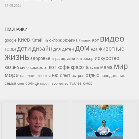
18.05.2011
ПОЗНАЧКИ
видео
Киев
google
Китай
Нью-Йорк
арт
Украина
Япония
дом
дети
дизайн
горы
животные
для детей
еда
жизнь
искусство
здоровье
игра
игрушки
интерьер
мир
кофе
красота
мама
кот
казино
комфорт
кино
кухня
море
ню
опыт
отдых
остров
на пляже
понедельник
новости
семья
солнце
туалет
юмор
снег
спорт
творчество