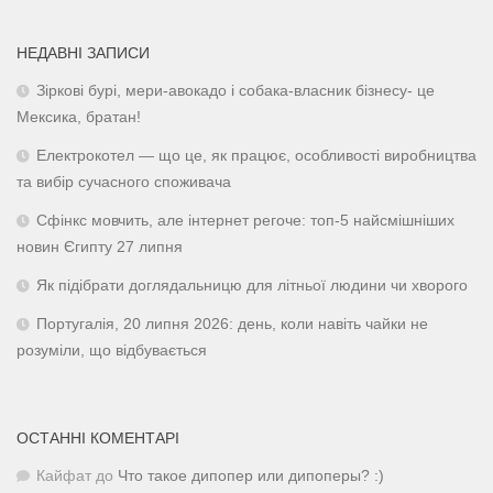
НЕДАВНІ ЗАПИСИ
Зіркові бурі, мери-авокадо і собака-власник бізнесу- це
Мексика, братан!
Електрокотел — що це, як працює, особливості виробництва
та вибір сучасного споживача
Сфінкс мовчить, але інтернет регоче: топ-5 найсмішніших
новин Єгипту 27 липня
Як підібрати доглядальницю для літньої людини чи хворого
Португалія, 20 липня 2026: день, коли навіть чайки не
розуміли, що відбувається
ОСТАННІ КОМЕНТАРІ
Кайфат
до
Что такое дипопер или дипоперы? :)