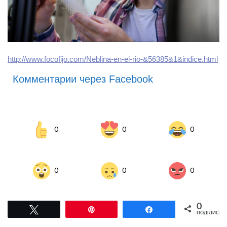
http://www.focofijo.com/Neblina-en-el-rio-&56385&1&indice.html
Комментарии через Facebook
0
0
0
0
0
0
0
Tвітнути
Pin
Поділитися
ПОДІЛИСЬ