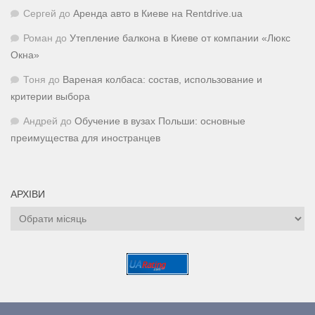
Сергей
до
Аренда авто в Киеве на Rentdrive.ua
Роман
до
Утепление балкона в Киеве от компании «Люкс
Окна»
Тоня
до
Вареная колбаса: состав, использование и
критерии выбора
Андрей
до
Обучение в вузах Польши: основные
преимущества для иностранцев
АРХІВИ
Архіви