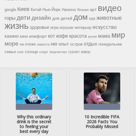
видео
Киев
google
Китай
Нью-Йорк
арт
Украина
Япония
дом
дети
дизайн
горы
животные
для детей
еда
жизнь
искусство
здоровье
игра
игрушки
интерьер
мир
кофе
красота
мама
кот
казино
комфорт
кино
кухня
море
ню
опыт
отдых
остров
на пляже
понедельник
новости
семья
солнце
туалет
юмор
снег
спорт
творчество