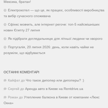
Мексика, братан!
Електрокотел — що це, як працює, особливості виробництва
та вибір сучасного споживача
Сфінкс мовчить, але інтернет регоче: топ-5 найсмішніших
новин Єгипту 27 липня
Як підібрати доглядальницю для літньої людини чи хворого
Португалія, 20 липня 2026: день, коли навіть чайки не
розуміли, що відбувається
ОСТАННІ КОМЕНТАРІ
Кайфат
до
Что такое дипопер или дипоперы? :)
Сергей
до
Аренда авто в Киеве на Rentdrive.ua
Роман
до
Утепление балкона в Киеве от компании «Люкс
Окна»