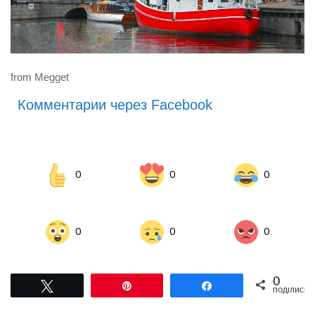
from Megget
Комментарии через Facebook
0
0
0
0
0
0
0
Tвітнути
Pin
Поділитися
ПОДІЛИСЬ