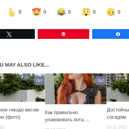
0
0
0
0
0
Share on Facebook
Share on LinkedIn
Tвітнути
Pin
По
Share on Pinterest
U MAY ALSO LIKE...
0
0
ское гнездо весом
Достойны
Как правильно
нн (фото)
соседям
упакововать кота….
12
16.11.2011