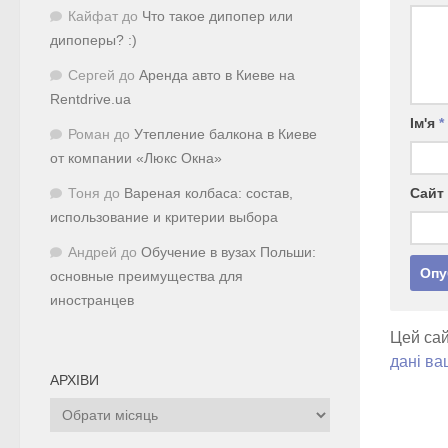
Кайфат
до
Что такое дипопер или
дипоперы? :)
Сергей
до
Аренда авто в Киеве на
Rentdrive.ua
Ім'я
*
Роман
до
Утепление балкона в Киеве
от компании «Люкс Окна»
Сайт
Тоня
до
Вареная колбаса: состав,
использование и критерии выбора
Андрей
до
Обучение в вузах Польши:
основные преимущества для
иностранцев
Цей сай
дані ва
АРХІВИ
Архіви