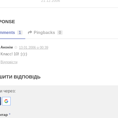
21.12.2006
PONSE
mments
1
Pingbacks
0
Анонім
13.01.2006 о 00:39
Класс! 10! :):):)
Відповісти
ШИТИ ВІДПОВІДЬ
и через:
нтар
*