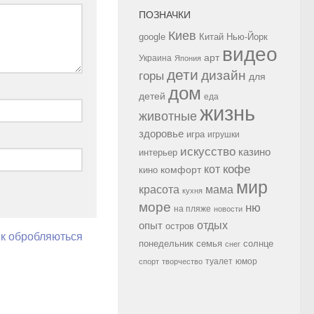
ПОЗНАЧКИ
Киев
google
Китай
Нью-Йорк
видео
арт
Украина
Япония
дети
дизайн
горы
для
дом
детей
еда
жизнь
животные
здоровье
игра
игрушки
искусство
казино
интерьер
кофе
кот
комфорт
кино
мир
красота
мама
кухня
море
ню
на пляже
новости
опыт
отдых
остров
як обробляються
семья
солнце
понедельник
снег
туалет
юмор
спорт
творчество