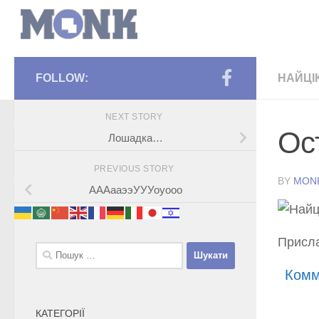
FOLLOW:
НАЙЦІ
NEXT STORY
Ос
Лошадка…
PREVIOUS STORY
BY
MON
АААааээУУУоуооо
Присл
Пошук:
Комм
КАТЕГОРІЇ