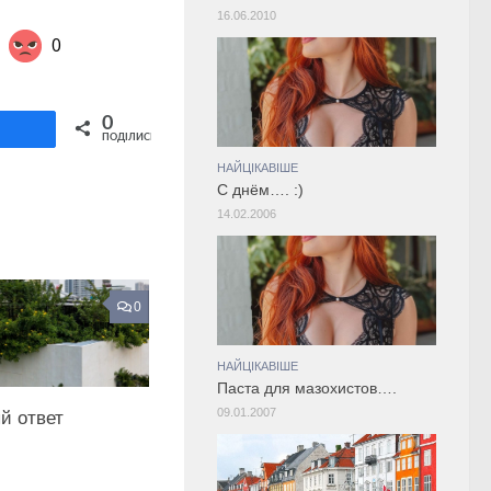
16.06.2010
0
Share on Twitter
0
ділитися
ПОДІЛИСЬ
НАЙЦІКАВІШЕ
С днём…. :)
14.02.2006
0
НАЙЦІКАВІШЕ
Паста для мазохистов….
09.01.2007
й ответ