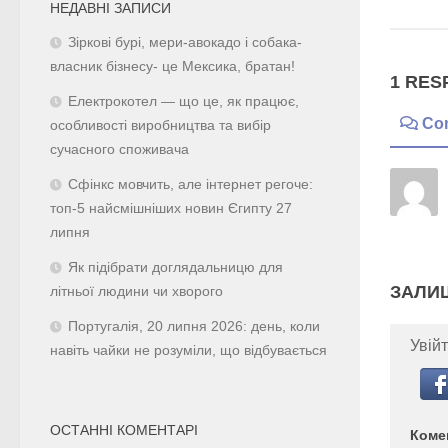
НЕДАВНІ ЗАПИСИ
Зіркові бурі, мери-авокадо і собака-
власник бізнесу- це Мексика, братан!
1 RES
Електрокотел — що це, як працює,
Co
особливості виробництва та вибір
сучасного споживача
Сфінкс мовчить, але інтернет регоче:
топ-5 найсмішніших новин Єгипту 27
липня
Як підібрати доглядальницю для
ЗАЛИ
літньої людини чи хворого
Португалія, 20 липня 2026: день, коли
Увійт
навіть чайки не розуміли, що відбувається
ОСТАННІ КОМЕНТАРІ
Коме