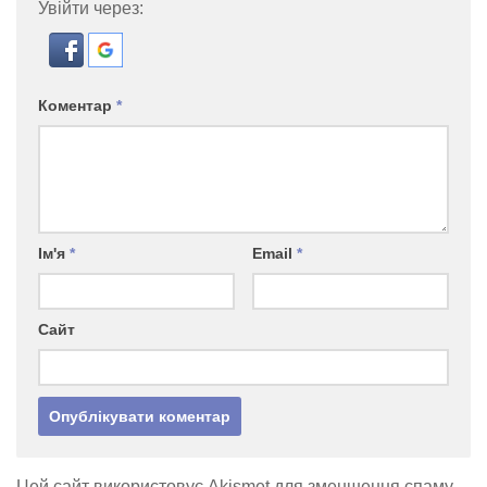
Увійти через:
Коментар
*
Ім'я
*
Email
*
Сайт
Цей сайт використовує Akismet для зменшення спаму.