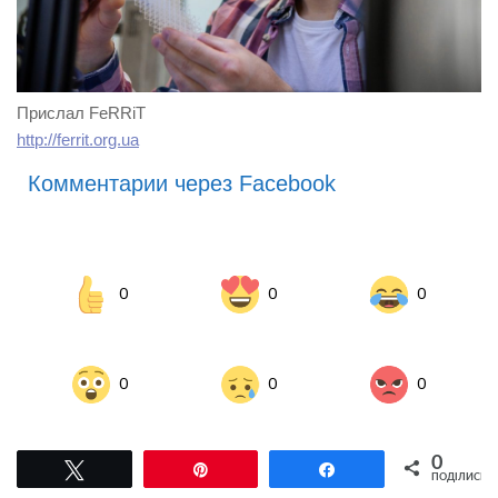
Прислал FeRRiT
http://ferrit.org.ua
Комментарии через Facebook
0
0
0
0
0
0
0
Tвітнути
Pin
Поділитися
ПОДІЛИСЬ