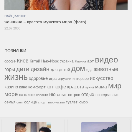
НАЙЦІКАВІШЕ
женщина – красота мужского мира (фото)
22.07.2005
ПОЗНАЧКИ
видео
Киев
google
Китай
Нью-Йорк
арт
Украина
Япония
дом
дети
дизайн
горы
животные
для детей
еда
жизнь
искусство
здоровье
игра
игрушки
интерьер
мир
кофе
красота
мама
кот
казино
комфорт
кино
кухня
море
ню
опыт
отдых
остров
на пляже
понедельник
новости
семья
солнце
туалет
юмор
снег
спорт
творчество