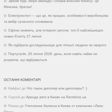
Зіркові бурі, мери-авокадо і собака-власник бізнесу- це
Мексика, братан!
Електрокотел — що це, як працює, особливості виробництва
та вибір сучасного споживача
Сфінкс мовчить, але інтернет регоче: топ-5 найсмішніших
новин Єгипту 27 липня
Як підібрати доглядальницю для літньої людини чи хворого
Португалія, 20 липня 2026: день, коли навіть чайки не
розуміли, що відбувається
ОСТАННІ КОМЕНТАРІ
Кайфат
до
Что такое дипопер или дипоперы? :)
Сергей
до
Аренда авто в Киеве на Rentdrive.ua
Роман
до
Утепление балкона в Киеве от компании «Люкс
Окна»