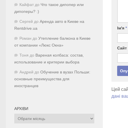
Кайфат
до
Что такое дипопер или
дипоперы? :)
Сергей
до
Аренда авто в Киеве на
Ім'я
*
Rentdrive.ua
Роман
до
Утепление балкона в Киеве
от компании «Люкс Окна»
Сайт
Тоня
до
Вареная колбаса: состав,
использование и критерии выбора
Андрей
до
Обучение в вузах Польши:
основные преимущества для
иностранцев
Цей сай
дані ва
АРХІВИ
Архіви