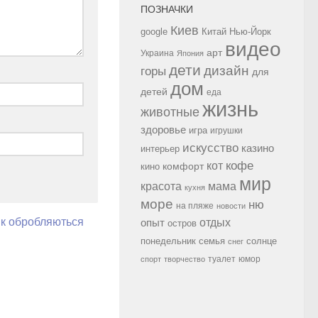
ПОЗНАЧКИ
Киев
google
Китай
Нью-Йорк
видео
арт
Украина
Япония
дети
дизайн
горы
для
дом
детей
еда
жизнь
животные
здоровье
игра
игрушки
искусство
казино
интерьер
кофе
кот
комфорт
кино
мир
красота
мама
кухня
море
ню
на пляже
новости
як обробляються
опыт
отдых
остров
семья
солнце
понедельник
снег
туалет
юмор
спорт
творчество