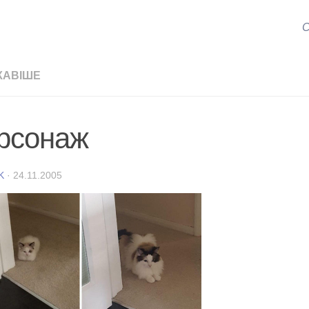
С
КАВІШЕ
рсонаж
K
·
24.11.2005