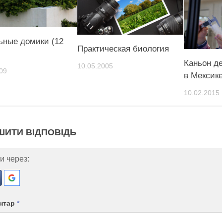
ьные домики (12
Практическая биология
Каньон д
10.05.2005
09
в Мексик
10.02.2015
ШИТИ ВІДПОВІДЬ
и через:
нтар
*