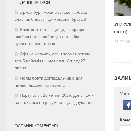
НЕДАВНІ ЗАПИСИ
Зіркові бурі, мери-авокадо і собака-
власник бізнесу- це Мексика, братан!
Уникал
Електрокотел — що це, як працює,
фото)
особливості виробництва та вибір
21.09.20
сучасного споживача
Сфінкс мовчить, але інтернет регоче:
топ-5 найсмішніших новин Єгипту 27
липня
ЗАЛИ
Як підібрати доглядальницю для
літньої людини чи хворого
Увійт
Португалія, 20 липня 2026: день, коли
навіть чайки не розуміли, що відбувається
Коме
ОСТАННІ КОМЕНТАРІ