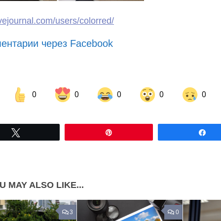
livejournal.com/users/colorred/
ентарии через Facebook
0
0
0
0
0
Share on Facebook
Share on LinkedIn
Tвітнути
Pin
По
Share on Pinterest
U MAY ALSO LIKE...
3
0