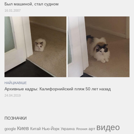
Был машиной, стал судном
16.01.2007
НАЙЦІКАВІШЕ
Архивные кадры: Калифорнийский пляж 50 лет назад
24.04.2019
ПОЗНАЧКИ
видео
Киев
google
Китай
Нью-Йорк
арт
Украина
Япония