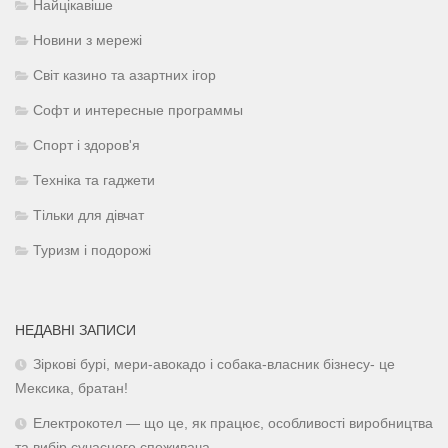
Найцікавіше
Новини з мережі
Світ казино та азартних ігор
Софт и интересные программы
Спорт і здоров'я
Техніка та гаджети
Тільки для дівчат
Туризм і подорожі
НЕДАВНІ ЗАПИСИ
Зіркові бурі, мери-авокадо і собака-власник бізнесу- це
Мексика, братан!
Електрокотел — що це, як працює, особливості виробництва
та вибір сучасного споживача