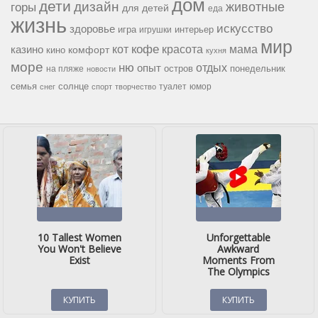
дом
дети
дизайн
горы
животные
для детей
еда
жизнь
искусство
здоровье
игра
игрушки
интерьер
мир
кофе
красота
мама
кот
казино
комфорт
кино
кухня
море
ню
опыт
отдых
остров
на пляже
понедельник
новости
семья
солнце
туалет
юмор
снег
спорт
творчество