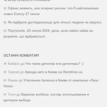
Сфінкс мовчить, але інтернет регоче: топ-5 найсмішніших
новин Єгипту 27 липня
Як підібрати доглядальницю для літньої людини чи хворого
Португалія, 20 липня 2026: день, коли навіть чайки не
розуміли, що відбувається
ОСТАННІ КОМЕНТАРІ
Кайфат
до
Что такое дипопер или дипоперы? :)
Сергей
до
Аренда авто в Киеве на Rentdrive.ua
Роман
до
Утепление балкона в Киеве от компании «Люкс
Окна»
Тоня
до
Вареная колбаса: состав, использование и
критерии выбора