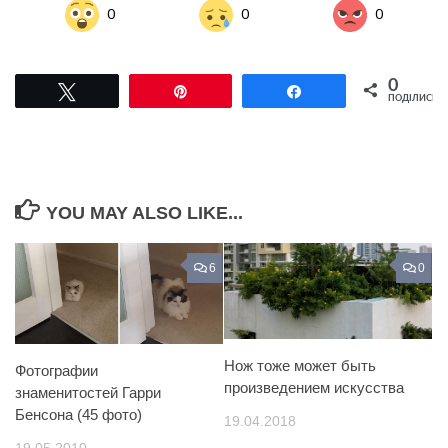
0
0
0
0
Tвітнути
Pin
Поділитися
ПОДІЛИСЬ
YOU MAY ALSO LIKE...
6
0
Нож тоже может быть
Фотографии
произведением искусства
знаменитостей Гарри
Бенсона (45 фото)
19.04.2018