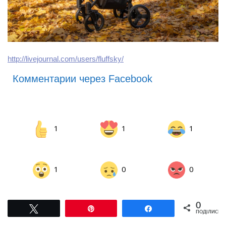
http://livejournal.com/users/fluffsky/
Комментарии через Facebook
1
1
1
1
0
0
0
Tвітнути
Pin
Поділитися
ПОДІЛИСЬ