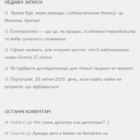
НЕДАВНІ ЗАПИСИ
Зіркові бурі, мери-авокадо і собака-власник бізнесу- це
Мексика, братан!
Електрокотел — що це, як працює, особливості виробництва
та вибір сучасного споживача
Сфінкс мовчить, але інтернет регоче: топ-5 найсмішніших
новин Єгипту 27 липня
Як підібрати доглядальницю для літньої людини чи хворого
Португалія, 20 липня 2026: день, коли навіть чайки не
розуміли, що відбувається
ОСТАННІ КОМЕНТАРІ
Кайфат
до
Что такое дипопер или дипоперы? :)
Сергей
до
Аренда авто в Киеве на Rentdrive.ua