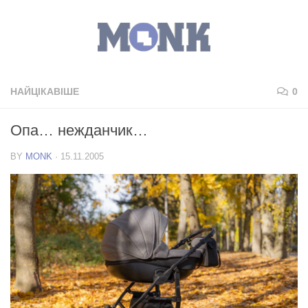
НАЙЦІКАВІШЕ
0
Опа… нежданчик…
BY
MONK
·
15.11.2005