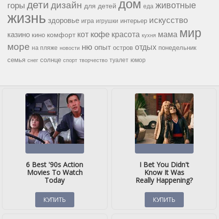
дом
дети
дизайн
горы
животные
для детей
еда
жизнь
искусство
здоровье
игра
игрушки
интерьер
мир
кофе
красота
мама
кот
казино
комфорт
кино
кухня
море
ню
опыт
отдых
остров
на пляже
понедельник
новости
семья
солнце
туалет
юмор
снег
спорт
творчество