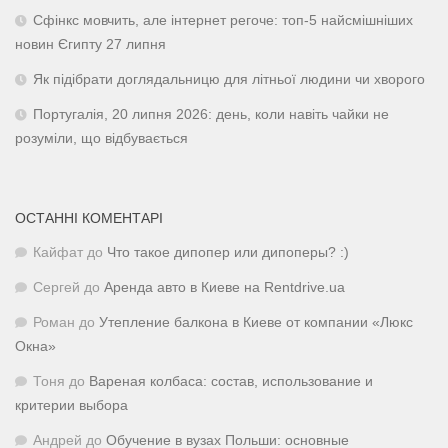
Сфінкс мовчить, але інтернет регоче: топ-5 найсмішніших
новин Єгипту 27 липня
Як підібрати доглядальницю для літньої людини чи хворого
Португалія, 20 липня 2026: день, коли навіть чайки не
розуміли, що відбувається
ОСТАННІ КОМЕНТАРІ
Кайфат
до
Что такое дипопер или дипоперы? :)
Сергей
до
Аренда авто в Киеве на Rentdrive.ua
Роман
до
Утепление балкона в Киеве от компании «Люкс
Окна»
Тоня
до
Вареная колбаса: состав, использование и
критерии выбора
Андрей
до
Обучение в вузах Польши: основные