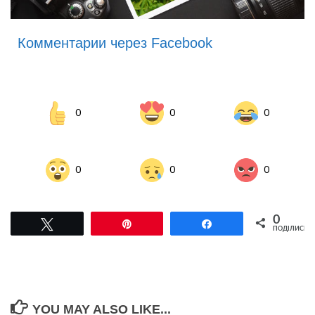
Комментарии через Facebook
0
0
0
0
0
0
0
Tвітнути
Pin
Поділитися
ПОДІЛИСЬ
YOU MAY ALSO LIKE...