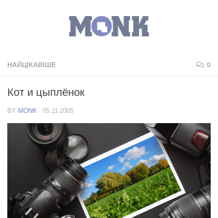
НАЙЦІКАВІШЕ
0
Кот и цыплёнок
BY
MONK
·
05.11.2005