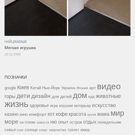
НАЙЦІКАВІШЕ
Мягкая игрушка
29.12.2006
ПОЗНАЧКИ
видео
Киев
google
Китай
Нью-Йорк
арт
Украина
Япония
дом
дети
дизайн
горы
животные
для детей
еда
жизнь
искусство
здоровье
игра
игрушки
интерьер
мир
кофе
красота
мама
кот
казино
комфорт
кино
кухня
море
ню
опыт
отдых
остров
на пляже
понедельник
новости
семья
солнце
туалет
юмор
снег
спорт
творчество