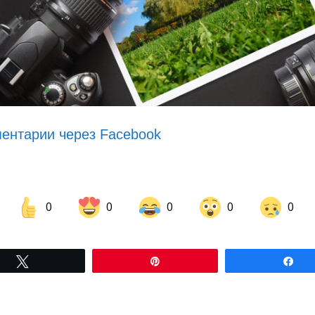
ентарии через Facebook
0
0
0
0
0
Share on Facebook
Share on LinkedIn
Tвітнути
Pin
По
Share on Pinterest