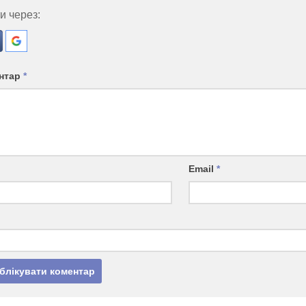
и через:
нтар
*
Email
*