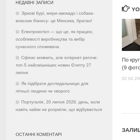
НЕДАВНІ ЗАПИСИ
YO
Зіркові бурі, мери-авокадо і собака-
власник бізнесу- це Мексика, братан!
Електрокотел — що це, як працює,
особливості виробництва та вибір
сучасного споживача
Сфінкс мовчить, але інтернет регоче:
По кру
топ-5 найсмішніших новин Єгипту 27
(9 фото
липня
02.04.20
Як підібрати доглядальницю для
літньої людини чи хворого
Португалія, 20 липня 2026: день, коли
навіть чайки не розуміли, що відбувається
ЗАЛИ
ОСТАННІ КОМЕНТАРІ