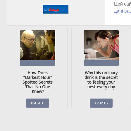
Цей сай
дані ва