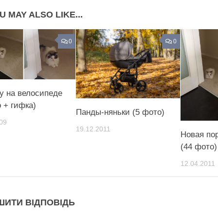
U MAY ALSO LIKE...
0
0
гу на велосипеде
 + гифка)
Панды-няньки (5 фото)
09
19.12.2011
Новая по
(44 фото)
12.04.2011
ШИТИ ВІДПОВІДЬ