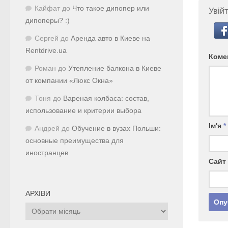
Кайфат
до
Что такое дипопер или
Увійт
дипоперы? :)
Сергей
до
Аренда авто в Киеве на
Rentdrive.ua
Коме
Роман
до
Утепление балкона в Киеве
от компании «Люкс Окна»
Тоня
до
Вареная колбаса: состав,
использование и критерии выбора
Ім'я
*
Андрей
до
Обучение в вузах Польши:
основные преимущества для
иностранцев
Сайт
АРХІВИ
Архіви