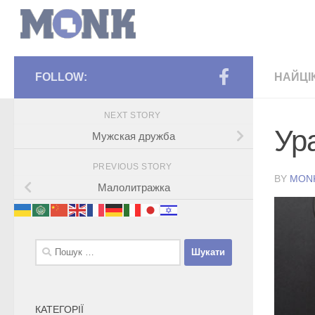
FOLLOW:
НАЙЦІ
NEXT STORY
Ура
Мужская дружба
PREVIOUS STORY
BY
MON
Малолитражка
Пошук:
КАТЕГОРІЇ