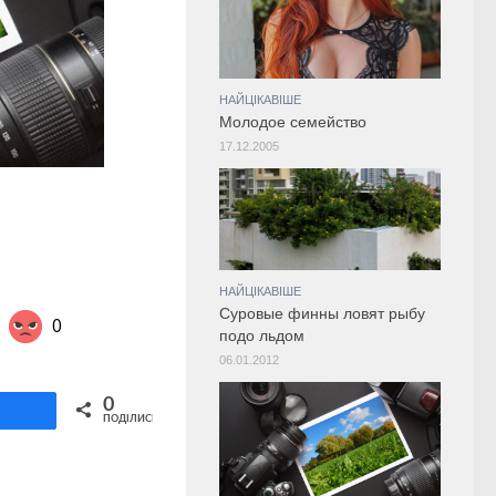
НАЙЦІКАВІШЕ
Молодое семейство
17.12.2005
НАЙЦІКАВІШЕ
Суровые финны ловят рыбу
0
подо льдом
06.01.2012
Share on Twitter
0
ділитися
ПОДІЛИСЬ