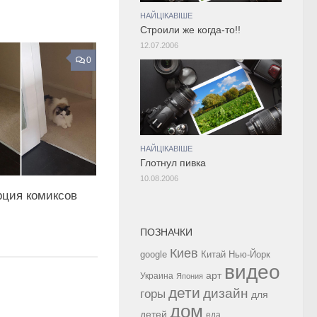
НАЙЦІКАВІШЕ
Строили же когда-то!!
12.07.2006
0
НАЙЦІКАВІШЕ
Глотнул пивка
10.08.2006
рция комиксов
ПОЗНАЧКИ
Киев
google
Китай
Нью-Йорк
видео
арт
Украина
Япония
дети
дизайн
горы
для
дом
детей
еда