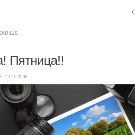
С
КАВІШЕ
! Пятница!!
K
·
14.10.2005