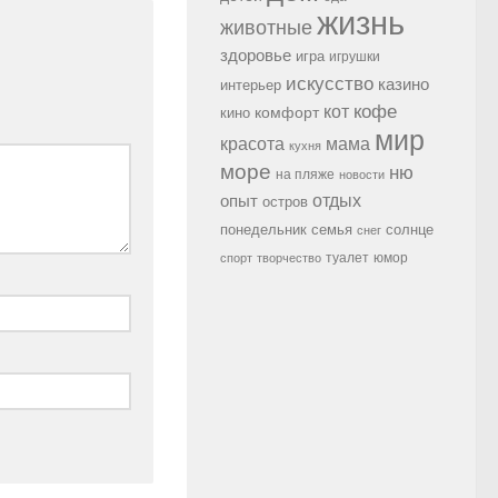
жизнь
животные
здоровье
игра
игрушки
искусство
казино
интерьер
кофе
кот
комфорт
кино
мир
красота
мама
кухня
море
ню
на пляже
новости
опыт
отдых
остров
семья
солнце
понедельник
снег
туалет
юмор
спорт
творчество