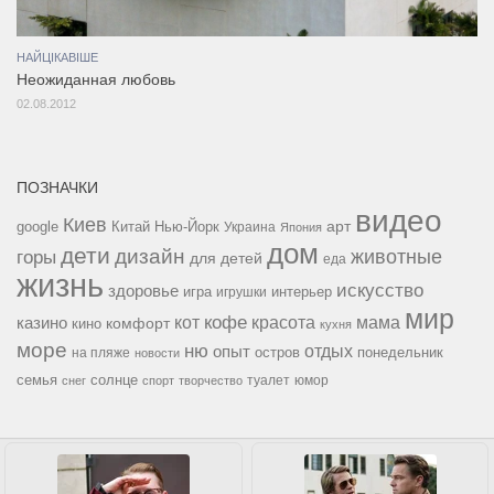
НАЙЦІКАВІШЕ
Неожиданная любовь
02.08.2012
ПОЗНАЧКИ
видео
Киев
google
Китай
Нью-Йорк
арт
Украина
Япония
дом
дети
дизайн
горы
животные
для детей
еда
жизнь
искусство
здоровье
игра
игрушки
интерьер
мир
кофе
красота
мама
кот
казино
комфорт
кино
кухня
море
ню
опыт
отдых
остров
на пляже
понедельник
новости
семья
солнце
туалет
юмор
снег
спорт
творчество