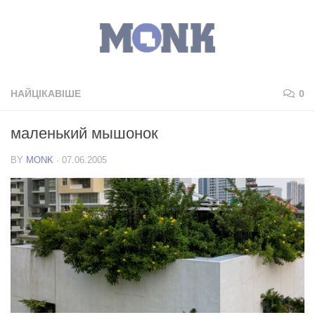
НАЙЦІКАВІШЕ
0
маленький мышонок
BY
MONK
·
07.06.2005