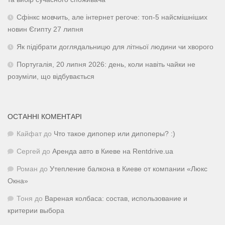
Сфінкс мовчить, але інтернет регоче: топ-5 найсмішніших
новин Єгипту 27 липня
Як підібрати доглядальницю для літньої людини чи хворого
Португалія, 20 липня 2026: день, коли навіть чайки не
розуміли, що відбувається
ОСТАННІ КОМЕНТАРІ
Кайфат
до
Что такое дипопер или дипоперы? :)
Сергей
до
Аренда авто в Киеве на Rentdrive.ua
Роман
до
Утепление балкона в Киеве от компании «Люкс
Окна»
Тоня
до
Вареная колбаса: состав, использование и
критерии выбора