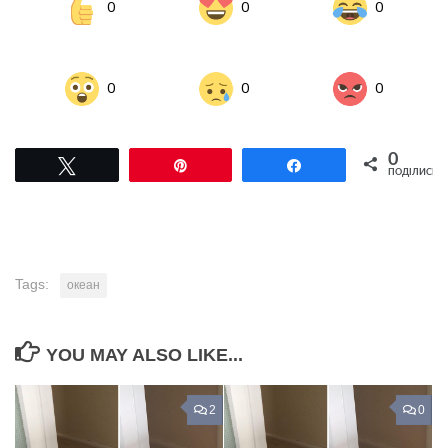
0
0
0
0
0
0
0
Tвітнути
Pin
Поділитися
ПОДІЛИСЬ
Tags:
океан
YOU MAY ALSO LIKE...
2
0