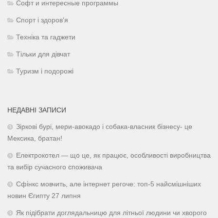
Софт и интересные программы
Спорт і здоров'я
Техніка та гаджети
Тільки для дівчат
Туризм і подорожі
НЕДАВНІ ЗАПИСИ
Зіркові бурі, мери-авокадо і собака-власник бізнесу- це
Мексика, братан!
Електрокотел — що це, як працює, особливості виробництва
та вибір сучасного споживача
Сфінкс мовчить, але інтернет регоче: топ-5 найсмішніших
новин Єгипту 27 липня
Як підібрати доглядальницю для літньої людини чи хворого