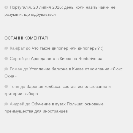
Португалія, 20 липня 2026: день, коли навіть чайки не
розуміли, що відбувається
ОСТАННІ КОМЕНТАРІ
Кайфат
до
Что такое дипопер или дипоперы? :)
Сергей
до
Аренда авто в Киеве на Rentdrive.ua
Роман
до
Утепление балкона в Киеве от компании «Люкс
Окна»
Тоня
до
Вареная колбаса: состав, использование и
критерии выбора
Андрей
до
Обучение в вузах Польши: основные
преимущества для иностранцев