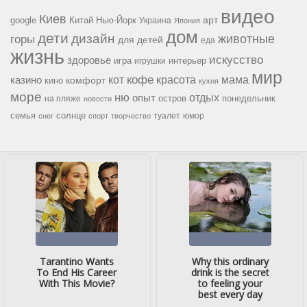
видео
Киев
google
Китай
Нью-Йорк
арт
Украина
Япония
дом
дети
дизайн
горы
животные
для детей
еда
жизнь
искусство
здоровье
игра
игрушки
интерьер
мир
кофе
красота
мама
кот
казино
комфорт
кино
кухня
море
ню
опыт
отдых
остров
на пляже
понедельник
новости
семья
солнце
туалет
юмор
снег
спорт
творчество